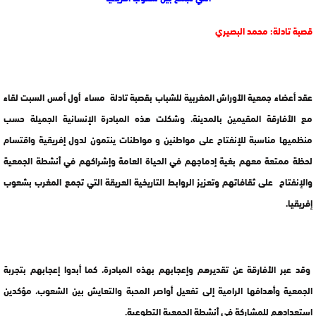
قصبة تادلة: محمد البصيري
عقد أعضاء جمعية الأوراش المغربية للشباب بقصبة تادلة مساء أول أمس السبت لقاء
مع الأفارقة المقيمين بالمدينة. وشكلت هذه المبادرة الإنسانية الجميلة حسب
منظميها مناسبة للإنفتاح على مواطنين و مواطنات ينتمون لدول إفريقية واقتسام
لحظة ممتعة معهم بغية إدماجهم في الحياة العامة وإشراكهم في أنشطة الجمعية
والإنفتاح على ثقافاتهم وتعزيز الروابط التاريخية العريقة التي تجمع المغرب بشعوب
إفريقيا.
وقد عبر الأفارقة عن تقديرهم وإعجابهم بهذه المبادرة، كما أبدوا إعجابهم بتجربة
الجمعية وأهدافها الرامية إلى تفعيل أواصر المحبة والتعايش بين الشعوب، مؤكدين
استعدادهم للمشاركة في أنشطة الجمعية التطوعية.