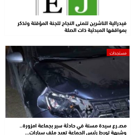
فيدرالية الناشرين تتمنى النجاح للجنة المؤقتة وتذكر
بمواقفها المبدئية ذات الصلة
مستجدات
مصـ.رع سيدة مسنة في حادثة سير بجماعة امزورة..
وشبهة تورط رئيس الجماعة تعيد ملف سيارات…