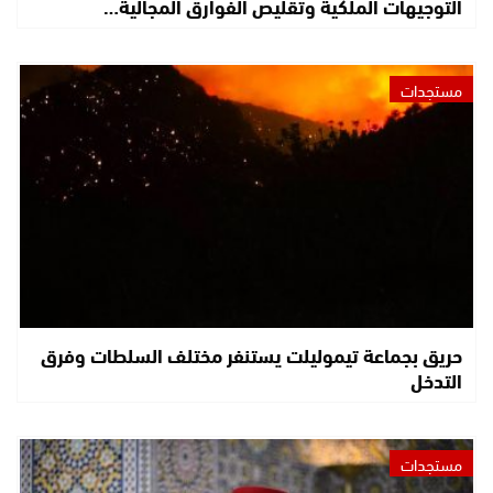
التوجيهات الملكية وتقليص الفوارق المجالية…
مستجدات
حريق بجماعة تيموليلت يستنفر مختلف السلطات وفرق
التدخل
مستجدات