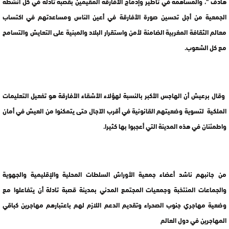
هادف “، والمساهمة في تأطير وإدماج الأفارقة المقيمين بقصبة تادلة في كل أنشطة
الجمعية من أجل تحسين صورة الأفارقة في أعين الناس ومساعدتهم في اكتساب
معالم الثقافة المغربية الضامنة لأمن واستقرار البلاد والمبنية على التعايش والتسامح
مع كل الشعوب.
وقال برعيش أن الهاجس الأكبر بالنسبة لهؤلاء الأشقاء الأفارقة هو تفعيل التعليمات
الملكية لتسوية وضعيتهم القانونية في أقرب الآجال حتى يتمكنوا من العيش في أمان
واطمئنان في هذه المدينة التي أعجبوا بها كثيرا.
من جانبهم ناشد أعضاء جمعية الأوراش السلطات المحلية والإقليمية والجهوية
والجماعات المنتخبة وجمعيات المجتمع المدني بمدينة قصبة تادلة أن يتفاعلوا مع
وضعية مهاجري جنوب الصحراء وتقديم الدعم اللازم لهم باعتبارهم مهاجرين كباقي
المهاجرين في دول العالم