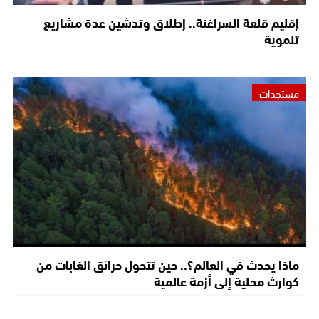
إقليم قلعة السراغنة.. إطلاق وتدشين عدة مشاريع
تنموية
مستجدات
ماذا يحدث في العالم؟.. حين تتحول حرائق الغابات من
كوارث محلية إلى أزمة عالمية