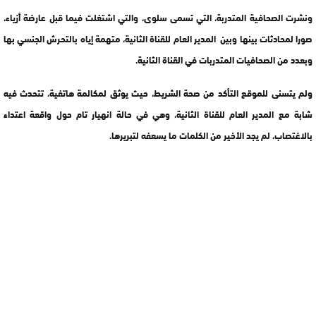
ونشرت الصحافية المتدربة، التي تسمى سلوى، والتي اشتغلت فيما قبل عارضة أزياء،
صورا لمحادثات بينها وبين المدير العام للقناة الثانية، متهمة إياه بالتحرش الجنسي بها
وبعدد من الصحافيات المتدربات في القناة الثانية.
ولم يتسنى للموقع التأكد من صحة الشريط، حيث يوثق لمكالمة هاتفية، تتحدث فيه
شابة مع المدير العام للقناة الثانية، وهي في حالة انهيار تام حول واقعة اعتداء
بالاغتصاب، لم يجد الأخير من الكلمات ما يسعفه لتبريرها.