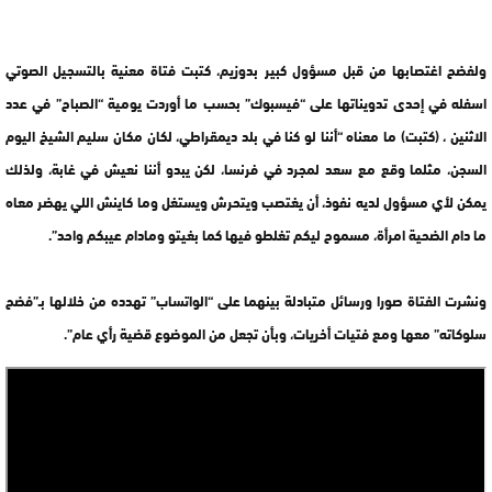
ولفضح اغتصابها من قبل مسؤول كبير بدوزيم، كتبت فتاة معنية بالتسجيل الصوتي
اسفله في إحدى تدويناتها على “فيسبوك” بحسب ما أوردت يومية “الصباح” في عدد
الاثنين ، (كتبت) ما معناه “أننا لو كنا في بلد ديمقراطي، لكان مكان سليم الشيخ اليوم
السجن، مثلما وقع مع سعد لمجرد في فرنسا، لكن يبدو أننا نعيش في غابة، ولذلك
يمكن لأي مسؤول لديه نفوذ، أن يغتصب ويتحرش ويستغل وما كاينش اللي يهضر معاه
ما دام الضحية امرأة، مسموح ليكم تغلطو فيها كما بغيتو ومادام عيبكم واحد”.
ونشرت الفتاة صورا ورسائل متبادلة بينهما على “الواتساب” تهدده من خلالها بـ”فضح
سلوكاته” معها ومع فتيات أخريات، وبأن تجعل من الموضوع قضية رأي عام”.