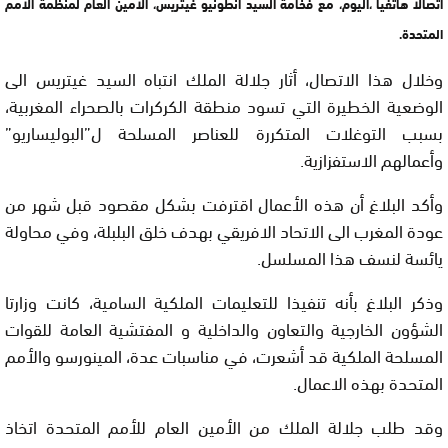
اتصالا هاتفيا ،اليوم، مع فخامة السيد انطونيو غيتريس، الامين العام لمنظمة الامم
المتحدة.
وخلال هذا الاتصال، أثار جلالة الملك انتباه السيد غيتريس الى
الوضعية الخطيرة التي تسود منطقة الكركرات بالصحراء المغربية،
بسبب التوغلات المتكررة للعناصر المسلحة ل”البوليساريو”
وأعمالهم الاستفزازية.
وأكد البلاغ أن هذه الأعمال اقترفت بشكل مقصود قبل شهر من
عودة المغرب الى الاتحاد الافريقي بهدف خلق البلبلة، وفي محاولة
يائسة لنسف هذا المسلسل.
وذكر البلاغ بأنه تنفيذا للتعليمات الملكية السامية، كانت وزارتا
الشؤون الخارجية والتعاون والداخلية و المفتشية العامة للقوات
المسلحة الملكية قد أشعرت، في مناسبات عدة، المينورسو والأمم
المتحدة بهذه الاعمال.
وقد طلب جلالة الملك من الأمين العام للأمم المتحدة اتخاذ