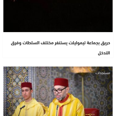
حريق بجماعة تيموليلت يستنفر مختلف السلطات وفرق
التدخل
مستجدات