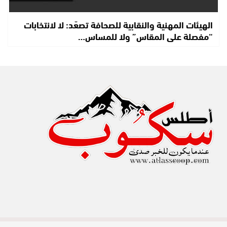
الهيئات المهنية والنقابية للصحافة تصعّد: لا لانتخابات
“مفصلة على المقاس” ولا للمساس…