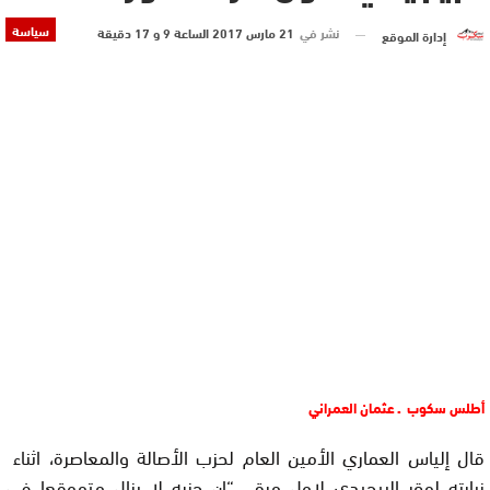
سياسة
نشر في
21 مارس 2017 الساعة 9 و 17 دقيقة
إدارة الموقع
أطلس سكوب ـ عثمان العمراني
قال إلياس العماري الأمين العام لحزب الأصالة والمعاصرة، اثناء
زيارته لمقر البيجيدي لاول مرة ، “ان حزبه لا يزال متموقعا في