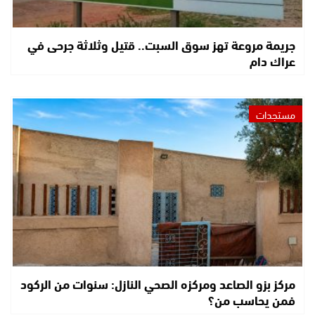
جريمة مروعة تهز سوق السبت.. قتيل وثلاثة جرحى في
عراك دام
مستجدات
مركز بزو الصاعد ومركزه الصحي النازل: سنوات من الركود
فمن يحاسب من؟