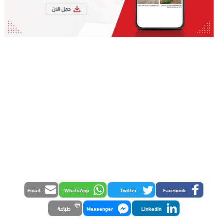
Email
WhatsApp
Twitter
Facebook
LinkedIn
Messenger
طباعة