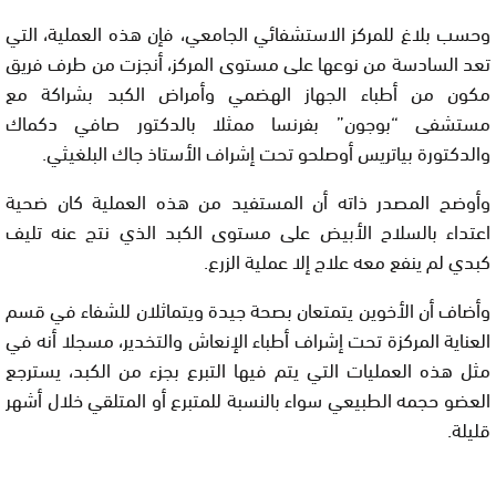
وحسب بلاغ للمركز الاستشفائي الجامعي، فإن هذه العملية، التي
تعد السادسة من نوعها على مستوى المركز، أنجزت من طرف فريق
مكون من أطباء الجهاز الهضمي وأمراض الكبد بشراكة مع
مستشفى “بوجون” بفرنسا ممثلا بالدكتور صافي دكماك
والدكتورة بياتريس أوصلحو تحت إشراف الأستاذ جاك البلغيثي.
وأوضح المصدر ذاته أن المستفيد من هذه العملية كان ضحية
اعتداء بالسلاح الأبيض على مستوى الكبد الذي نتج عنه تليف
كبدي لم ينفع معه علاج إلا عملية الزرع.
وأضاف أن الأخوين يتمتعان بصحة جيدة ويتماثلان للشفاء في قسم
العناية المركزة تحت إشراف أطباء الإنعاش والتخدير، مسجلا أنه في
مثل هذه العمليات التي يتم فيها التبرع بجزء من الكبد، يسترجع
العضو حجمه الطبيعي سواء بالنسبة للمتبرع أو المتلقي خلال أشهر
قليلة.