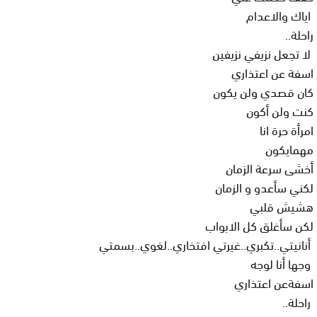
اياك والاعدام
راحلة..
لا تجعل نزيفي نزيفين
اسفة عن اعتذاري
كان قصدي ولن يكون
كنت ولن أكون
امرأة حرة انا
مهمايكون
أخشى سرعة الزمان
لكني سأعدو و الزمان
هشيش قلبي
لكن سأغلق كل الابواب
أنانيتي..تكبري..غيرتي افتخاري..لغوي..بسمتي
وجها أنا لوجه
اسفةعن اعتذاري
راحلة..