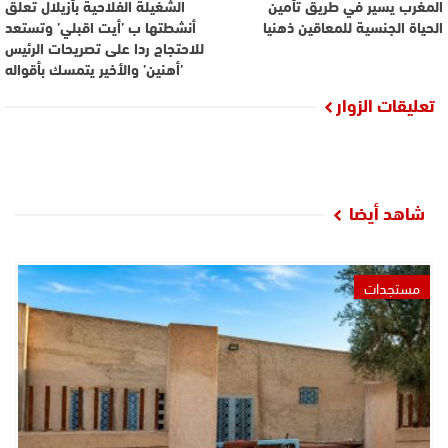
المغرب يسير في طريق تأمين
الشغيلة الفلاحية بأزيلال تعلق
الحياة الجنسية للمعاقين ذهنيا
أنشطتها ب ’أيت اقبلي’ وتستعد
للاحتجاج ردا على تصريحات الرئيس
’أهنين’ والأخير يتمسك بأقواله
تعليقات الزوار
شاهد أيضا
مستجدات