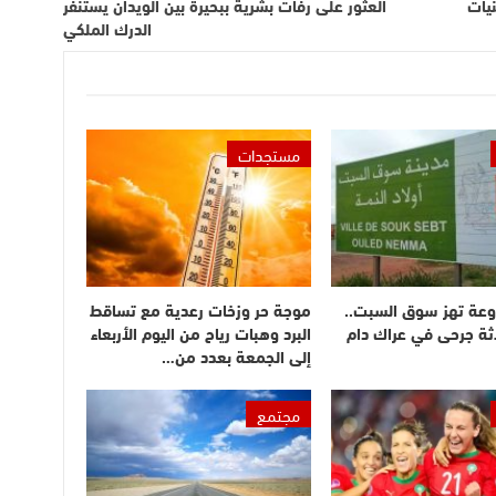
نيات
العثور على رفات بشرية ببحيرة بين الويدان يستنفر
الدرك الملكي
مستجدات
وعة تهز سوق السبت..
موجة حر وزخات رعدية مع تساقط
ثة جرحى في عراك دام
البرد وهبات رياح من اليوم الأربعاء
إلى الجمعة بعدد من…
مجتمع