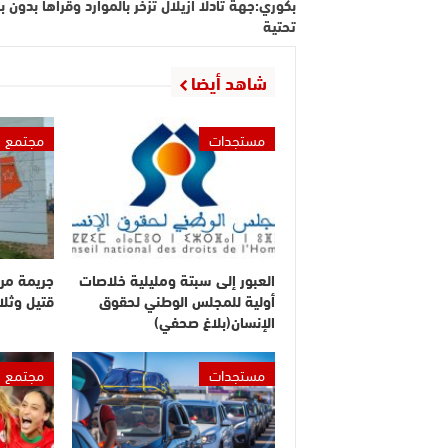
بكوري:جهة تادلا أزيلال تزخر بالموارد وقراها بدون ب
تحتية
شاهد أيضا
مستجدات
مجتمع
العبور إلى سبتة ومليلية خلاصات
جريمة مر
أولية للمجلس الوطني لحقوق
قتيل وثلا
الإنسان(بلاغ صحفي)
مستجدات
مجتمع