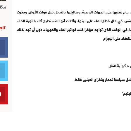
تيڭل
 جام غضبها على الجهات الوصية، وطالبتها بالتدخل قبل فوات الأوان، وحذرت
، في حال قطع الماء على بيتها، وأكدت أنها لاتستطيع أداء فاتورة الماء،
تاب
 الأم التي تعمل اليوم كله من أجل جمع 30 درهما، في الوقت الذي تواجه مؤخرا غلاء فواتير الماء والكهرباء، دون أن تجد لذلك
قضاء على الإجرام
مأذونية النقل.
يلال سياسة تحمار وتخراج العينين فقط
ليتيم”