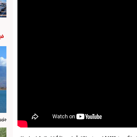
في
جزير