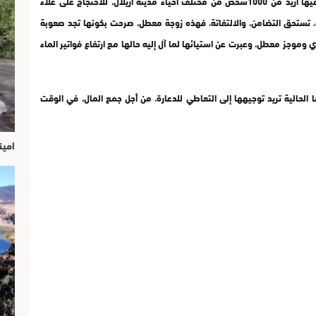
كشفت مسيرة الاثنين 3 نونبر الجاري 2014، التي شارك فيها أزيد من 1000شخص من مختلف أحياء مدينة أزيلال، للاحتجاج على غلاء
ة، تستحق التضامن، والالتفاتة، فهذه زوجة معطل، صرحت بكونها تجد صعوبة
وموجز معطل، وعبرت عن استيائها لما آل إليه حالها مع ارتفاع فواتير الماء
 الحالية تريد توجيهها إلى التعاطي للدعارة، من أجل جمع المال، في الوقت
امين