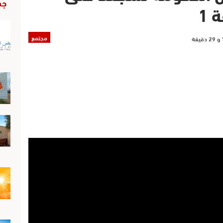
جد
 1
مجتمع