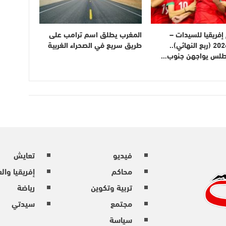
فريقيا للسيدات –
المغرب يطلق اسم ترامب على
المغرب 2026 (ربع النهائي)..
طريق سريع في الصحراء الغربية
أطلس يواجهن جنوب…
فيديو
تعايش
محاكم
إفريقيا وال
تربية وتكوين
رياضة
مجتمع
سيدتي
سياسة