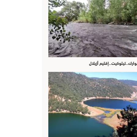
وارك..تيلوكيت..إقليم أزيلال