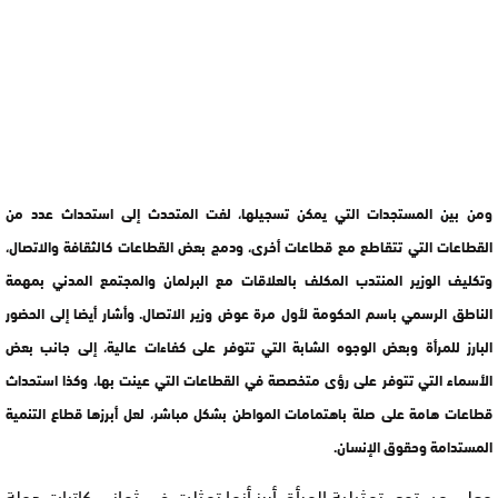
ومن بين المستجدات التي يمكن تسجيلها، لفت المتحدث إلى استحداث عدد من
القطاعات التي تتقاطع مع قطاعات أخرى، ودمج بعض القطاعات كالثقافة والاتصال،
وتكليف الوزير المنتدب المكلف بالعلاقات مع البرلمان والمجتمع المدني بمهمة
الناطق الرسمي باسم الحكومة لأول مرة عوض وزير الاتصال. وأشار أيضا إلى الحضور
البارز للمرأة وبعض الوجوه الشابة التي تتوفر على كفاءات عالية، إلى جانب بعض
الأسماء التي تتوفر على رؤى متخصصة في القطاعات التي عينت بها، وكذا استحداث
قطاعات هامة على صلة باهتمامات المواطن بشكل مباشر، لعل أبرزها قطاع التنمية
المستدامة وحقوق الإنسان.
وعلى مستوى تمثيلية المرأة، أبرز أنها تمثلت في ثماني كاتبات دولة