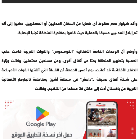
وأكد شينوار عدم سقوط أي ضحايا من السكان المدنيين أو العسكريين، مشيرا إلى أنه
تم إبلاغ المدنيين مسبقا بالعملية حيث قاموا بمغادرة المنطقة تجنبا للإصابة.
وأوضح أن الوحدات الخاصة الأفغانية “الكومندوس” والقوات الغربية قامت عقب
العملية بتطهير المنطقة بحثا عن أنفاق أخرى، وعن مسلحين محتملين. وكانت وزارة
الدفاع الأفغانية قد أعلنت، يوم أمس الجمعة، أن القنبلة التي ألقتها القوات الأمريكية
على شبكة أنفاق عميقة لـ”داعش” في منطقة آشين بمقاطعة نانجارهار الأفغانية
القريبة من باكستان أدت إلى مقتل 36 مسلحا من التنظيم. وكالات