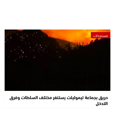
مستجدات
حريق بجماعة تيموليلت يستنفر مختلف السلطات وفرق
التدخل