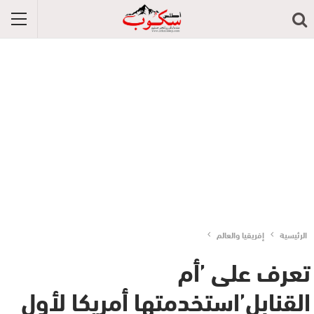
الرئيسية
إفريقيا والعالم
تعرف على ’أم
القنابل’استخدمتها أمريكا لأول