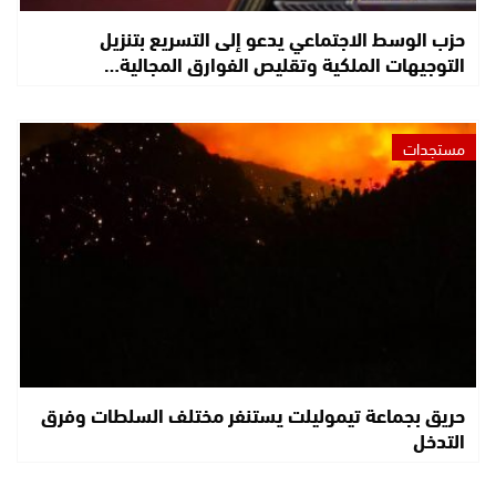
حزب الوسط الاجتماعي يدعو إلى التسريع بتنزيل
التوجيهات الملكية وتقليص الفوارق المجالية…
مستجدات
حريق بجماعة تيموليلت يستنفر مختلف السلطات وفرق
التدخل