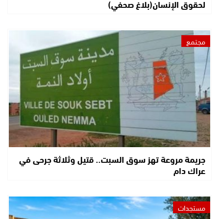
لحقوق الإنسان(بلاغ صحفي)
مجتمع
جريمة مروعة تهز سوق السبت.. قتيل وثلاثة جرحى في
عراك دام
مستجدات