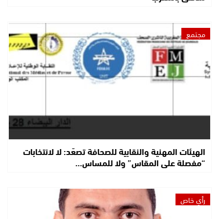
مجتمع
الهيئات المهنية والنقابية للصحافة تصعّد: لا لانتخابات
“مفصلة على المقاس” ولا للمساس…
رأي خاص