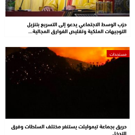
حزب الوسط الاجتماعي يدعو إلى التسريع بتنزيل
التوجيهات الملكية وتقليص الفوارق المجالية…
مستجدات
حريق بجماعة تيموليلت يستنفر مختلف السلطات وفرق
التدخل