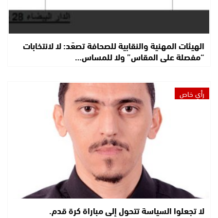
الهيئات المهنية والنقابية للصحافة تصعّد: لا لانتخابات
“مفصلة على المقاس” ولا للمساس…
رأي خاص
لا تجعلوا السياسة تتحول إلى مباراة كرة قدم.