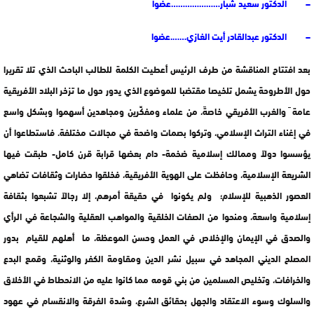
– الدكتور سعيد شبار…………………عضوا
– الدكتور عبدالقادر أيت الغازي…….عضوا
بعد افتتاح المناقشة من طرف الرئيس أعطيت الكلمة للطالب الباحث الذي تلا تقريرا
حول الأطروحة يشمل تلخيصا مقتضبا للموضوع الذي يدور حول ما تزخر البلاد الأفريقية
عامة ً والغرب الأفريقي خاصةً، من علماء ومفكِّرين ومجاهدين أسهموا وبشكل واسع
في إغناء التراث الإسلامي، وتركوا بصمات واضحة في مجالات مختلفة. فاستطاعوا أن
يؤسسوا دولاً وممالك إسلامية ضخمة- دام بعضها قرابة قرن كامل- طبقت فيها
الشريعة الإسلامية، وحافظت على الهوية الأفريقية، فخلقوا حضارات وثقافات تضاهي
العصور الذهبية للإسلام؛ ولم يكونوا في حقيقة أمرهم، إلا رجالاً تشبعوا بثقافة
إسلامية واسعة، ومنحوا من الصفات الخلقية والمواهب العقلية والشجاعة في الرأي
والصدق في الإيمان والإخلاص في العمل وحسن الموعظة، ما أهلهم للقيام بدور
المصلح الديني المجاهد في سبيل نشر الدين ومقاومة الكفر والوثنية، وقمع البدع
والخرافات، وتخليص المسلمين من بني قومه مما كانوا عليه من الانحطاط في الأخلاق
والسلوك وسوء الاعتقاد والجهل بحقائق الشرع، وشدة الفرقة والانقسام في عهود