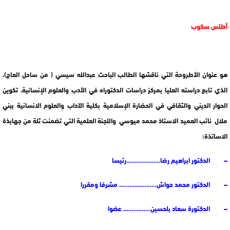
أطلس سكوب
هو عنوان الأطروحة التي ناقشها الطالب الباحث عبدالله سيسي ( من ساحل العاج)،
الذي تابع دراسته العليا بمركز دراسات الدكتوراه في الأدب والعلوم الإنسانية، تكوين
الحوار الديني والثقافي في الحضارة الإسلامية بكلية الآداب والعلوم الانسانية ببني
ملال نائب العميد الاستاذ محمد ميوسي واللجنة العلمية التي تضمنت ثلة من جهابذة
الاساتذة:
– الدكتور ابراهيم رضا………………..رئيسا
– الدكتور محمد حواش…………………. مشرفا ومقررا
– الدكتورة سعاد بلحسين……………. عضوا