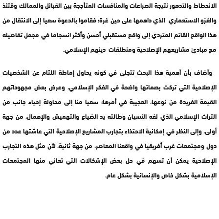
الانحطاط والتدهور نتيجة الصراعات والمنافسات المتأججة بين القبائل والممالك وقتئذ
والغزو الاستعماري الذي داهمها على حين غرة؛ فقاموا بالدعوة سعيا إلى الانتقال من
هذا الواقع القاتم المتردي إلى واقع مستقبلي أحسن وأكثر انسجاما في مجمل تفاصيله
مع مبادئ مشاريعهم الإصلاحية ومنطلقات دينهم الإسلامي.
وأضاف بأن أهمية هذا البحث تتجلى في كونه يحاول إماطة اللثام عن الشخصيات
الإصلاحية التي تركت بصماتها واضحة في الفكر الإسلامي، وعرض بعض مجهوداتهم
القيمة الفريدة من نوعها، العجيبة في أمرها؛ سعيا منا إلى محاولة إحياء جانب من
التراث الإسلامي الذي لفه النسيان وطالته يد الضياع والتهميش والإهمال، من جهة
أولى، وإلى النظر في إمكانية الاحتذاء بتجارب المشاريع الإصلاحية التي عاشتها عدد من
دول ومجتمعات غرب أفريقيا في واقعنا المعاصر، من جهة ثانية، لأن مثل هذه التجارب
الإصلاحية يمكن أن تسهم في حل بعض الإشكالات التي تعاني منها المجتمعات
الإسلامية بشكل خاص والإنسانية بشكل عام.