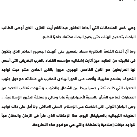
وهي نفس الملاحظات التي أبداها الدكتور عبدالقادر أيت الغازي الذي أوصى الطالب
الباحث بتصحيح الهنات حتى يصبح البحث مكتملا جاهزا للطبع.
وما أن أخذت الكلمة الدكتورة سعاد بلحسين حتى ألهبت الجمهور الحاضر الذي يتكون
في غالبيته من الطلبة، حين أثارت إشكالية مؤسسة القضاء بالغرب الإفريقي التي أسس
لها المرابطون مع القرن الخامس الهجري، مرورا بالقرن الحادي عشر حيث تواجد
التصوف بملامح مغربية، وأكدت على الدور الريادي للمغرب في علاقاته مع دول جنوب
الصحراء التي كانت تعتبر جسرا يربط بين الشمال والجنوب، وشهدت تعاقب العديد من
الحضارات كما هو الشأن بالنسبة لأمبراطورية غانا ومالي ومملكة التكرور الإسلامية…،
وهي البلدان الأولى التي انفتحت على الإسلام السني المالكي ولا أدل على ذلك تواجد
الطريقة التيجانية بالسينيغال اليوم. هذا الإحتكاك الذي طرأ في الزمان والمكان هيأ
لتواجد حركات إصلاحية بالمنطقة والتي هي موضوع هذه الأطروحة.