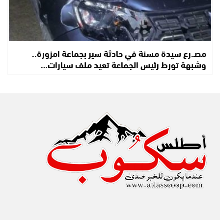
مصـ.رع سيدة مسنة في حادثة سير بجماعة امزورة..
وشبهة تورط رئيس الجماعة تعيد ملف سيارات…