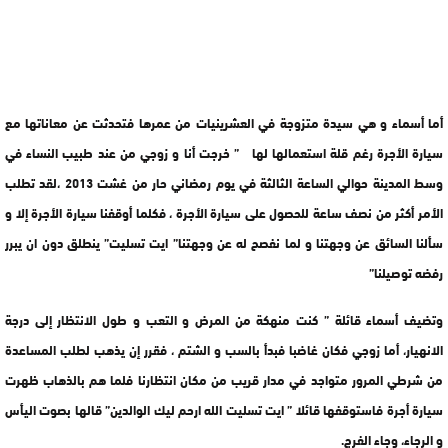
أما أسماء و هي سيدة متزوجة في العشرينيات من عمرها فتحدثت عن معاناتها مع
سيارة الأجرة رغم قلة استعمالها لها ” خرجت أنا و زوجي من عند طبيب النساء في
وسط المدينة حوالي الساعة الثالثة في يوم رمضاني حار من غشت 2013 ،لقد تطلب
الأمر أكثر من نصف ساعة للحصول على سيارة الأجرة ، فكلما أوقفنا سيارة الأجرة إلا و
سألنا السائق عن وجهتنا و لما نفصح له عن وجهتنا” ايت تسليت” ينطلق دون ان يبرر
رفضه توصيلنا”
وتضيف أسماء قائلة ” كنت منهكة من المرض و التعب و طول الانتظار إلى درجة
الانهيار، أما زوجي فكان غاضبا فبدأ بالسب و الشتم ، فقرر إن يذهب لطلب المساعدة
من شرطي المرور متواجد في مدار قريب من مكان انتظارنا فلما هم بالذهاب ظهرت
سيارة أجرة فاستوقفها قائلا ” ايت تسليت الله ارحم ليك الوالدين” قالها بصوت اليأس
و الرجاء، وجاء الفرج.