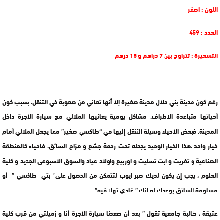
اللون : اصفر
العدد : 459
التسعيرة : تتراوح بين 7 دراهم و 15 درهم
رغم كون مدينة بني ملال مدينة صغيرة إلا أنها تعاني من صعوبة في التنقل، بسبب كون
أحيائها متباعدة الاطراف. مشاكل يومية يعانيها الملالي مع سيارة الأجرة داخل
المدينة. فبعض الأحياء وسيلة التنقل إليها هي “طاكسي صغير” مما يجعل الملالي أمام
خيار واحد .هذا الخيار الوحيد يجعله تحت رحمة جشع و مزاج السائق. فاحياء كالمنطقة
الصناعية و تفريت و ايت تسليت و اوربيع واولاد عياد والسوق الاسبوعي الجديد و كلية
العلوم ، يجب إن يكون لديك صبر ايوب لتتمكن من الحصول على” بتي طاكسي ” أو
مساومة السائق بوعدك له انك ” غادي تهلا فيه”.
عتيقة ، طالبة جامعية تقول ” بعد أن صعدنا سيارة الأجرة أنا و زميلتي من قرب كلية