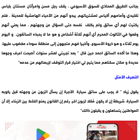
بجانب الطريق المحاذي للسوق الأسبوعي ، يقف رجل مسن وامرأتان مسنتان بلباس
تقليدي وأمامهم أكياس لمشترياتهم، يبدو أنهم من الأحياء الهامشية للمدينة . فلم
يكترث لهم أي سائق ولم يكلف نفسه حتى السؤال عن وجهتهم . مما يعني أنهم
وقعوا في الثالوث المحرم أي أنهم ثلاثة أشخاص و هو ما لا يحبذه السائقون، و اليوم
يوم ثلاثاء و هو ذروة الأسبوع، وأخيرا فهم متجهون إلى منطقة سوداء مغضوب عليها.
وهذا ما أكده السائق احمد حين قال ” بعد تجربتي لعشر سنوات أصبحت اعرف وجوها
عديدة و مكان سكناهم مما يتيح لي اختيار قرار التوقف لإيصالهم من عدمه”
التصرف الأمثل
يقول زياد ” لا يجب على سائق سيارة الأجرة إن يسأل الزبون عن وجهته قبل ركوبه
السيارة، شريطة إن لا يكون مُقلا لزبون اخر، رغم إن القانون يمنع الخلط بين الزبناء، إلا أن
المواطنين يتساهلون و يقبلون ذالك”