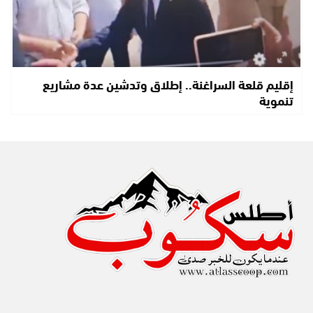
إقليم قلعة السراغنة.. إطلاق وتدشين عدة مشاريع
تنموية