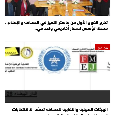
تخرج الفوج الأول من ماستر التميز في الصحافة والإعلام..
محطة تؤسس لمسار أكاديمي واعد في…
مجتمع
الهيئات المهنية والنقابية للصحافة تصعّد: لا لانتخابات
“مفصلة على المقاس” ولا للمساس…