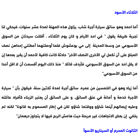
الثلاثاء الأسود
أما احمد وهو سائق سيارة أجرة شاب، يزاول هذه المهنة لمدة عشر سنوات ،فيحكي لنا
تجربة طريفة يقول ” في احد الأيام و كان يوم الثلاثاء ، أقللت سيدتان من السوق
الأسبوعي من وسط المدينة إلى حي بوعشوش فلما أوصلتهما أعطتني إحداهن نصف
المبلغ على أن تكمل لي الأخرى النصف الأخر” حادثة كانت كافية لأحمد أن يقرر بعدها إن
لا يقل احد من السوق الأسبوعي. فأردف قائلا ” منذ ذلك اليوم أقسمت أن لا اقل أحدا
من السوق الأسبوعي”
أما زياد وهو في الخمسين من عمره، سائق أجرة لمدة ثلاثين سنة، فيقول بأن ” سيارة
الأجرة خدمة و أمانة في عنق السائق، و على السائق أن يعتبر الزبناء كأفراد عائلته
وعليه إيصالهم أينما شاؤو ووقتما شاؤو لكن في إطار المسموح به قانونا” لكنه لم
يخفي إن بعض الاتجاهات غير مربحة حيث هامش الربح فيها لا يتجاوز درهمان”
الثالوث المحرم أو السيناريو الأسوأ