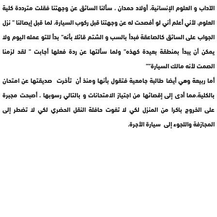
الآداب و العلوم الإنسانية، أولاد حمدان ، سألنا السائق عن وجهتنا فقلت مترددة كلية
العلوم، لأني أعلم أني لو أفصحت له عن وجهتنا قبل ركوب السيارة، لما قبل إيصالنا ” نزل
الجواب على السائق كالصاعقة فبدأ بالسب و الشتم قائلا بأنه” بدأ للتو عمله اليوم ولا
يمكن أن يبدأ بمنطقة بعيدة كهذه” ولما سألتها عن ردة فعلها أجابت ” لقد لزمنا
الصمت لأنه مالك السيارة””
أما ربيعة وهي أيضا طالبة جامعية فتقول بأنها ومنذ أن تأخرت صديقتها عن امتحان
بالكلية،مما أدى إلى إقصائها من اجتياز الامتحانات و بالتالي رسوبها ، أصبحت مجبرة
على الخروج باكرا من المنزل لكي لا تفوت حافلة النقل الحضري لكي لا تضطر إلى
المجازفة واللجوء إلى سيارة الأجرة.