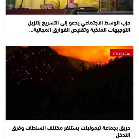
حزب الوسط الاجتماعي يدعو إلى التسريع بتنزيل
التوجيهات الملكية وتقليص الفوارق المجالية…
مستجدات
حريق بجماعة تيموليلت يستنفر مختلف السلطات وفرق
التدخل