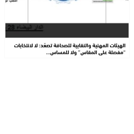
الهيئات المهنية والنقابية للصحافة تصعّد: لا لانتخابات
“مفصلة على المقاس” ولا للمساس…