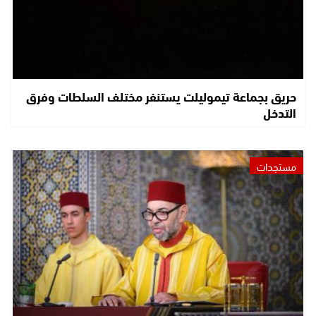
حريق بجماعة تيموليلت يستنفر مختلف السلطات وفرق
التدخل
مستجدات