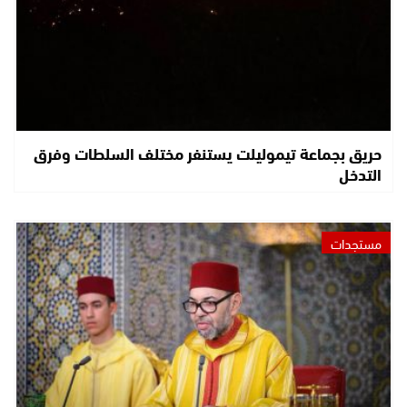
حريق بجماعة تيموليلت يستنفر مختلف السلطات وفرق
التدخل
مستجدات