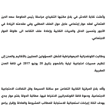
وأعلنت نقابة الكدش في بلاغ مكتبها التنفيذي مراسلة رئيس الحكومة سعد الدين
العثماني لعقد حوار إجتماعي عاجل حول الملف المطلبي وفي مقدمته الزيادة في
الأجور وتحسين الدخل والحريات النقابية وإعادة ملف التقاعد الى طاولة الحوار
الاجتماعي.
وطالبت الكونفدرالية الديموقراطية للشغل، المسؤولين المحليين بالأقاليم والمدن إلى
تنظيم مسيرات احتجاجية ليلية بالشموع بتاريخ 20 يونيو 2017 في كافة المدن
المغربية.
وأكد بلاغ المركزية النقابية التضامن مع ساكنة الحسيمة وكل النضالات الاحتجاجية
الاجتماعية، ودعوة كافة الكونفدراليين الانخراط فيها، مطالبة الدولة بفتح حوار جدي
بهدف اتخاذ إجراءات استعجالية للاستجابة للمطالب المشروعة والعادلة وإقرار برامج