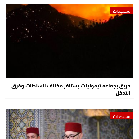
مستجدات
حريق بجماعة تيموليلت يستنفر مختلف السلطات وفرق
التدخل
مستجدات