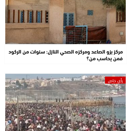
مركز بزو الصاعد ومركزه الصحي النازل: سنوات من الركود
فمن يحاسب من؟
رأي خاص