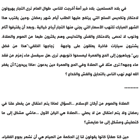
في بلاد المسلمين، بلاد خير أمة أخرجت للناس، طوال العام ترى التجار يهرولون
لاحتكار وتكديس السلع التي يرتفع عليها الطلب أيام شهر رمضان ،وحين يقترب هذا
الشهر المبارك تلتهب الأسعار التي يجني منها التجار أرباح خيالية ..وبعد أن يقترفوا آثام
وذنوب لا تحصى بالاحتكار والغش والتدليس وهم يكثرون طبعا من الصوم والصلاة،
يشترون سيارات فاخرة يعلقون على واجهة زجاجها الخلفي:”هذا من فضل
ربي”،ويذهبون إلى الحج والعمرة ليمسحوا ذنوبهم، ترى ،هل سيغسل ماء زمزم من فقد
ماء وجهه؟،ترى مثلا في الصلاة وفي الحج والعمرة حين يدعون :ماذا يريدون؟،أن يغفر
الله لهم نهب الناس بالتحايل والغش والخداع ؟
*********
الصلاة والصوم من أركان الإسلام …السؤال لماذا يتم اعتقال من يفطر علنا في
رمضان ولا يتم اعتقال من لا يصلي …الصلاة هي الركن الأول …ماشي مشكل إلى ما
كتصليش ومشكل إلى ما صايمش؟
حين كنا صغارًا كانوا يقولون لنا إن الحكمة من الصيام هي أن نشعر بجوع الفقراء،