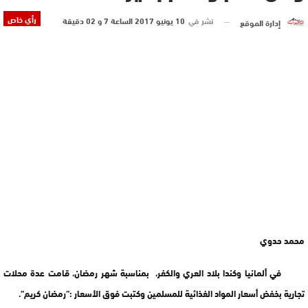
رأي خاص
نشر في
10 يونيو 2017 الساعة 7 و 02 دقيقة
إدارة الموقع
محمد حدوي
في ألمانيا وكندا بلاد العري والكفر، بمناسبة شهر رمضان، قامت عدة محلات
تجارية بخفض أسعار المواد الغذائية للمسلمين وكتبت فوق الأسعار :”رمضان كريم”.