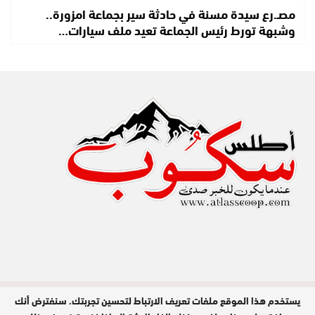
مصـ.رع سيدة مسنة في حادثة سير بجماعة امزورة..
وشبهة تورط رئيس الجماعة تعيد ملف سيارات…
يستخدم هذا الموقع ملفات تعريف الارتباط لتحسين تجربتك. سنفترض أنك
مدير النشر : عبد الله عزي / جميع الحقوق
محفوظة © 2026