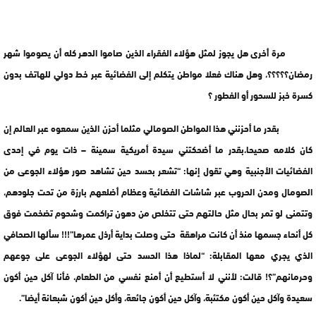
مرة أخرى هل يجوز لمثل هؤلاء الفقراء الذين صاموا الدهر كله أن يصوموا شهر
رمضان؟؟؟؟؟، وهل هناك فعلا مواطن يتكلم إلى الفضائية عبر خط دولي للهاتف بدون
كسرة خبز للسحور أو الفطور ؟
بقدر ما أحزنني هذا المواطن الصومالي مثلما أحزن الذين سمعوه عبر العالم إن
كان كلامه صحيحا،بقدر ما أضحكتني سيدة أمريكية سمينة – ذات يوم في إحدى
الفضائيات الأجنبية وهي تقول إنها: “تشعر بحسد حين تشاهد صور هؤلاء الجوعى من
الصومال ومدن الحروب عبر شاشات الفضائية وعظام أضلعهم بارزة من تحت جلودهم،
وتتمنى لو تمر بحال مثل حالتهم حتى تتخلص من دهون تراكمت وشحوم تضخمت فوق
كل أنحاء جسمها منذ أن كانت مراهقة حتى وصلت بداية أرذل عمرها”!!! سألها الصحافي
الذي يجري معها المقابلة: “لماذا هذا الحسد حتى لهؤلاء الجوعى على جوعهم
وحرمانهم”؟! قالت: لأنني لا أستطيع أن أمنع نفسي من الطعام، فأنا آكل حين أكون
سعيدة وآكل حين أكون مكتئبة، وآكل حين أكون جائعة، وأكل حين أكون شبعانة أيضا”.