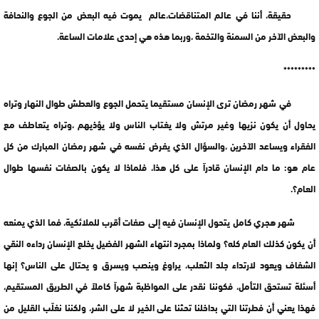
حقيقة، أننا في عالم المتناقضات،عالم يموت فيه البعض من الجوع والنحافة
والبعض الآخر من السمنة والتخمة ،وربما هذه هي إحدى علامات الساعة.
*********
في شهر رمضان ترى الإنسان مستقيما يتحمل الجوع والعطش طوال النهار وتراه
يحاول أن يكون نزيها وغير مرتش ولا يغتاب الناس ولا يؤذيهم ،وتراه يتعاطف مع
الفقراء ويساعد الآخرين ،والسؤال الذي يفرض نفسه في شهر رمضان المبارك من كل
عام هو: ما دام الإنسان قادراً على كل هذا، فلماذا لا يكون بالصفات نفسها طوال
العام؟.
شهر هجري كامل يتحول الإنسان فيه إلى صفات أقرب للملائكية، فما الذي يمنعه
أن يكون كذلك العام كله؟ ولماذا بمجرد انتهاء الشهر الفضيل يخلع الإنسان رداءه النقي
الشفاف ويعود لارتداء جلد الثعلب، يراوغ وينصب ويسرق و يحتال على الناس؟ إنها
أسئلة تستحق التأمل، فكوننا نقدر على المواظبة شهراً كاملاً في الطريق المستقيم،
فهذا يعني أن فطرتنا التي بداخلنا تحثنا على الخير لا على الشر، ولكننا نغلّب القليل من