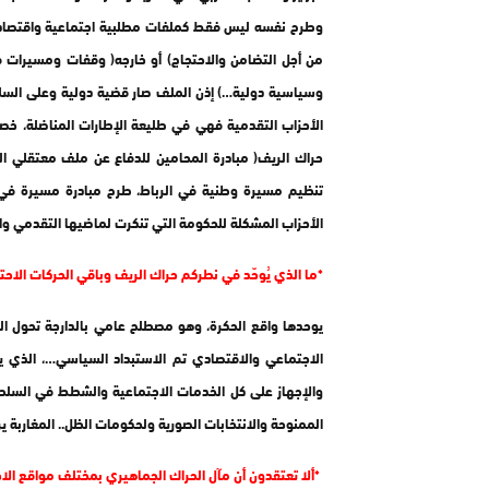
وطرح نفسه ليس فقط كملفات مطلبية اجتماعية واقتصادي
من أجل التضامن والاحتجاج) أو خارجه( وقفات ومسيرات 
وسياسية دولية…) إذن الملف صار قضية دولية وعلى السلطة
الأحزاب التقدمية فهي في طليعة الإطارات المناضلة، خصوصا
حراك الريف( مبادرة المحامين للدفاع عن ملف معتقلي ا
الأحزاب المشكلة للحكومة التي تنكرت لماضيها التقدمي وا
*ما الذي يُوحّد في نطركم حراك الريف وباقي الحركات الا
يوحدها واقع الحكرة، وهو مصطلح عامي بالدارجة تحول ا
الاجتماعي والاقتصادي تم الاستبداد السياسي…، الذي ي
والإجهاز على كل الخدمات الاجتماعية والشطط في السلطة
الممنوحة والانتخابات الصورية ولحكومات الظل.. المغاربة 
*ألا تعتقدون أن مآل الحراك الجماهيري بمختلف مواقع الا