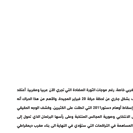
لمغربي خاصة، رغم موجات الثورة المضادة التي تجري الآن عربيا ومغربيا. أعتقد
أن الحراك الجماهيري اليوم له خصوصيات وسياقات تختلف بشكل جذري عن لحظة حركة 20 فبراير المجيدة، والأهم من هذا الحراك أنه
حقق الغاية الاساسية منه( بغض النظر عن مخرجاته) وهو إسقاط أوهام دستور2011 التي انطلت على الكثيرين، وكشف الوجه الحقيقي
الانتخابي وصورية المجالس المنتخبة وعلى رأسها البرلمان الذي تحول إلى
المساهمة في التراكمات التي ستؤدي في النهاية الى بناء مغرب ديمقراطي