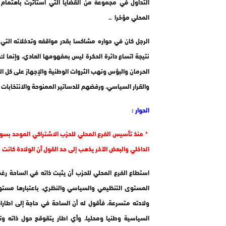
التداول في مجموعة من القضايا التي استأثرت باهتمام ا
المحلي مؤخرا ..
الرجل كان في حواره مشاكسا بقدر مواقفه وتدخلاته الت
نتيجة اتساع دائرة الحكرة ليس بمفهومها العادي، وإنم
الحرمان والبؤس ونهب الثروات الوطنية والإجهاز على كل 
والقرار السياسي، ورفضهم للدساتير الممنوحة والانتخابات 
الحوار :
* منذ تأسيس الفرع المحلي للحزب الاشتراكي الموحد بس
الداخلي والبعض الآخر يذهب إلى حد القول أن الولادة كانت 
استطاع الفرع المحلي للحزب أن يثبت ذاته في الساحة رغم
المستوى التنظيمي والسياسي والنظري، باعتبارها مستوي
ولادته متسرعة، فأقول له أن الساحة في حاجة إلى اطار
السياسية وطنيا ومحليا، وأي اطار يتقوقع حول ذاته وتار