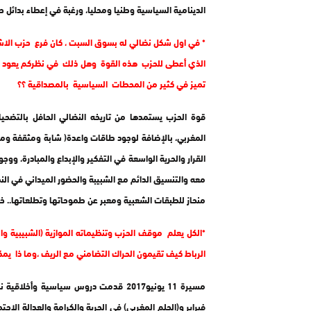
الدينامية السياسية وطنيا ومحليا، ورغبة في إعطاء بدائل ح
* في اول شكل نضالي له بسوق السبت ، كان فرع حزب الاش
الذي أعطى للحزب هذه القوة وهل ذلك في نظركم يعود إل
تميز في كثير من المحطات السياسية بالمصداقية ؟؟
قوة الحزب يستمدها من تاريخه النضالي الحافل بالتضحي
المغربي، بالإضافة لوجود طاقات واعدة( شابة ومثقفة ومس
القرار والحرية الواسعة في التفكير والإبداع والمبادرة، و
معه والتنسيق الدائم مع الشبيبة والحضور الميداني في ا
منحاز للطبقات الشعبية ومعبر عن طموحاتها وتطلعاتها.. 
*الكل يعلم موقف الحزب وتنظيماته الموازية (الشبيبية وا
الرباط كيف تقيمون الحراك التضامني مع الريف ،وما ذا يم
فبراير و(الحلم المغربي) في الحرية والكرامة والعدالة الاج