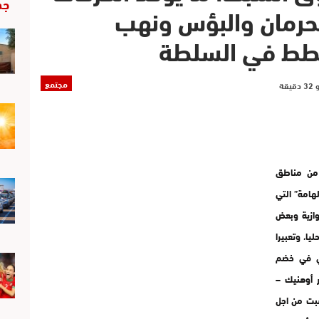
جد
لحرمان والبؤس ونهب
شطط في السلطة
مجتمع
 من مناطق
لهامة” التي
وازية وبعض
يا، وتعبيرا
ي في خضم
ر أوهنيك –
سبت من اجل