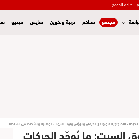
ع
طاقم الموقع
اسة
مجتمع
محاكم
تربية وتكوين
تعايش
فيديو
سي
الحركات الاحتجاجية هو واقع الحرمان والبؤس ونهب الثروات الوطنية والشطط في السلطة
السبت: ما يُوحّد الحركات