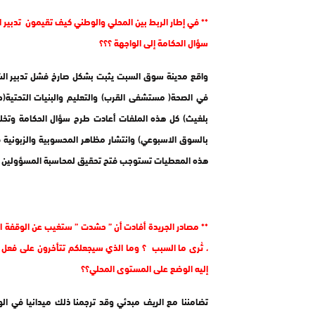
** في إطار الربط بين المحلي والوطني كيف تقيمون تدبير ا
سؤال الحكامة إلى الواجهة ؟؟؟
واقع مدينة سوق السبت يثبت بشكل صارخ فشل تدبير الشأ
في الصحة( مستشفى القرب) والتعليم والبنيات التحتية(حر
بلغيث) كل هذه الملفات أعادت طرح سؤال الحكامة وتخل
بالسوق الاسبوعي) وانتشار مظاهر المحسوبية والزبونية 
هذه المعطيات تستوجب فتح تحقيق لمحاسبة المسؤولين ع
** مصادر الجريدة أفادت أن ” حشدت ” ستغيب عن الوقفة ال
، تُرى ما السبب ؟ وما الذي سيجعلكم تتأخرون على فعل جم
إليه الوضع على المستوى المحلي؟؟