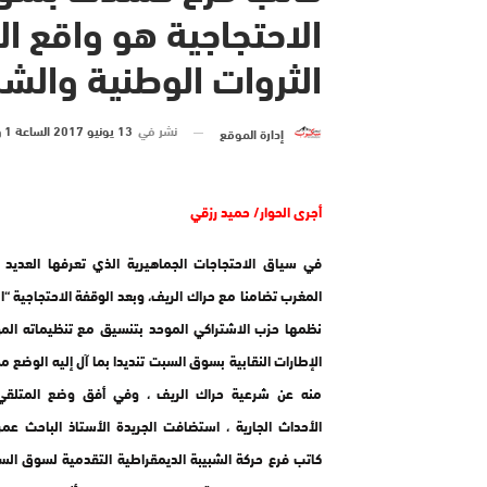
الاحتجاجية هو واقع ا
الثروات الوطنية وال
نشر في
13 يونيو 2017 الساعة 1 و 32 دقيقة
إدارة الموقع
أجرى الحوار/ حميد رزقي
في سياق الاحتجاجات الجماهيرية الذي تعرفها العديد
المغرب تضامنا مع حراك الريف، وبعد الوقفة الاحتجاجية “ا
نظمها حزب الاشتراكي الموحد بتنسيق مع تنظيماته الم
الإطارات النقابية بسوق السبت تنديدا بما آل إليه الوضع محل
منه عن شرعية حراك الريف ، وفي أفق وضع المتلق
الأحداث الجارية ، استضافت الجريدة الأستاذ الباحث عم
كاتب فرع حركة الشبيبة الديمقراطية التقدمية لسوق ال