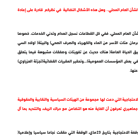
لشأن العام المحلي ، وهل هذه الأشكال النضالية في نظركم قادرة على إعادة
ن العام المحلي، ففي كل القطاعات نسجل انعدام وتدني الخدمات، خصوصا
مان مئات الأسر من الماء والكهرباء والصرف الصحي) والبيئة( اولاد السي
يق الحياة العامة( هناك حديث عن تفويتات وصفقات مشبوهة فيما يتعلق
في بعض المؤسسات العمومية)…وتحقير المقررات القضائية(تجزئة العزراوي)
نها.
احتجاجية التي دعت لها مجموعة من الهيئات السياسية والنقابية والحقوقية
اهيري تعرفون أن الغاية منه هو التضامن مع حراك الريف، والتنديد بما آل
تضامننا مع الريف مبدئي وقد ترجمنا ذلك ميدانيا في الوقفة الاحتجاجية بتاريخ 23ماي، الوقفة التي حققت نجاحا سياسيا وإعلاميا(