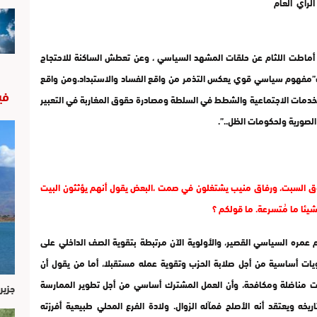
لرأي العام
ي أماطت اللثام عن حلقات المشهد السياسي ، وعن تعطش الساكنة للاحتجاج
ا ك”مفهوم سياسي قوي يعكس التذمر من واقع الفساد والاستبداد،ومن واقع
في
الخدمات الاجتماعية والشطط في السلطة ومصادرة حقوق المغاربة في التعبير
الصورية ولحكومات الظل..”.
وق السبت، ورفاق منيب يشتغلون في صمت ،البعض يقول أنهم يؤثثون البيت
شيئا ما مُتسرعة. ما قولكم ؟
 عمره السياسي القصير، والأولوية الآن مرتبطة بتقوية الصف الداخلي على
ات أساسية من أجل صلابة الحزب وتقوية عمله مستقبلا، أما من يقول أن
ات مناضلة ومكافحة، وأن العمل المشترك أساسي من أجل تطوير الممارسة
جزير
يخه ويعتقد أنه الأصلح فمآله الزوال. ولادة الفرع المحلي طبيعية أفرزته