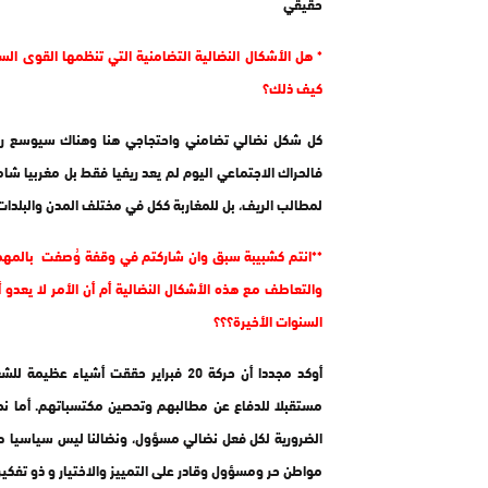
حقيقي
* هل الأشكال النضالية التضامنية التي تنظمها القوى الس
كيف ذلك؟
كل شكل نضالي تضامني واحتجاجي هنا وهناك سيوسع رقعة
فالحراك الاجتماعي اليوم لم يعد ريفيا فقط بل مغربيا شا
لمطالب الريف، بل للمغاربة ككل في مختلف المدن والبلدا
**انتم كشبيبة سبق وان شاركتم في وقفة وُصفت بالمهمة
السنوات الأخيرة؟؟؟
أوكد مجددا أن حركة 20 فبراير حققت أش
مستقبلا للدفاع عن مطالبهم وتحصين مكتسباتهم. أما نح
الضرورية لكل فعل نضالي مسؤول، ونضالنا ليس سياسيا ص
مواطن حر ومسؤول وقادر على التمييز والاختيار و ذو تفك