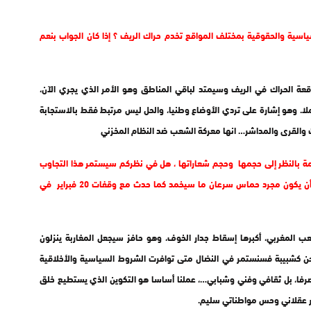
ياسية والحقوقية بمختلف المواقع تخدم حراك الريف ؟ إذا كان الجواب بنعم
 الحراك في الريف وسيمتد لباقي المناطق وهو الأمر الذي يجري الآن،
ملا. وهو إشارة على تردي الأوضاع وطنيا، والحل ليس مرتبط فقط بالاستجابة
ت والقرى والمداشر… انها معركة الشعب ضد النظام المخزني
 بالنظر إلى حجمها وحجم شعاراتها ، هل في نظركم سيستمر هذا التجاوب
والتعاطف مع هذه الأشكال النضالية أم أن الأمر لا يعدو أن يكون مجرد حماس سرعان ما سيخمد كما حدث مع وقفات 20 فبراير في
ياء عظيمة للشعب المغربي، أكبرها إسقاط جدار الخوف، وهو حافز سيجعل المغاربة ينزلون
ن كشبيبة فسنستمر في النضال متى توافرت الشروط السياسية والأخلاقية
رفا، بل ثقافي وفني وشبابي…، عملنا أساسا هو التكوين الذي يستطيع خلق
ير عقلاني وحس مواطناتي سليم.