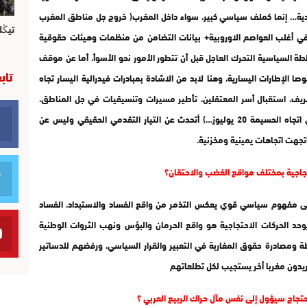
ة… إنما كملف سياسي كبير، سواء داخل المغرب( خروج جل مناطق المغرب
تيڭل
في أغلب العواصم الاوروبية+ بيانات التضامن من منظمات وهيئات حقوقية
 السياسية التحرك العاجل قبل أن تتطور الأمور نحو الأسوأ، أما عن موقف
تاب
 الإطارات اليسارية، وهنا لابد من الاشادة بمبادرات فيدرالية اليسار تجاه
لريف، استقبال أسر المعتقلين، تأطير مسيرات وتنسيقيات في جل المناطق،
تنظيم مسيرة وطنية في الرباط، طرح مبادرة مسيرة في اتجاه الحسيمة 20 يوليوز…) أتحدث عن التيار التقدمي الحقيقي وليس عن
تجهت اتجاهات يمينية ومخزنية.
حتجاجية بمختلف مواقع الغضب والاحتقان؟
لى مفهوم سياسي قوي يعكس التذمر من واقع الفساد والاستبداد، الفساد
وحد الحركات الاحتجاجية هو واقع الحرمان والبؤس ونهب الثروات الوطنية
 ومصادرة حقوق المغاربة في التعبير والقرار السياسي، ورفضهم للدساتير
يريدون مغربا أخر يستجيب لكل تطلعاتهم
حتجاج سيؤول إلى نفس مآل حراك الربيع العربي ؟