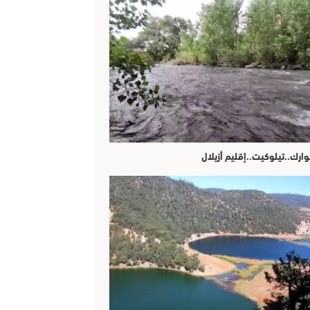
وارك..تيلوكيت..إقليم أزيلال