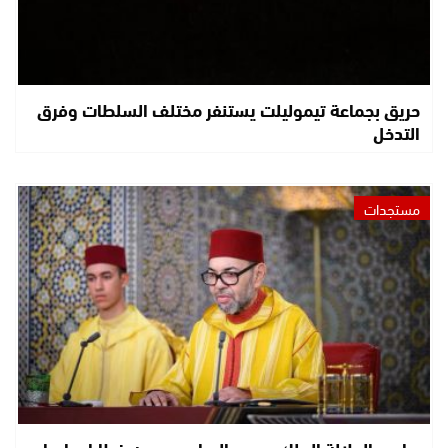
حريق بجماعة تيموليلت يستنفر مختلف السلطات وفرق
التدخل
مستجدات