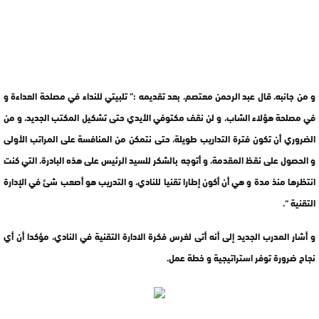
و من جانبه، قال عبد الرحمن معتصم، بعد تقديمه :” تلبيتي للنداء في مصلحة العداءة و
في مصلحة هؤلاء الشاب، و لن نقف مكتوفي الأيدي حتى تشكيل المكتب الجديد، و من
الضروري أن تكون فترة التداريب طويلة، حتى نتمكن من المنافسة على المراتب الأولى
و الحصول على نقظ المقدمة، و أتوجه بالشكر للسيد الرئيس على هذه البادرة، التي كنت
انتظرها منذ مدة و هي أن أكون إطارا تقنيا للنادي، و التدريب هو أصعب شئ في الإدارة
التقنية “.
و أشار المدرب الجديد إلى أنه أتى لغرس فكرة الادارة التقنية في النادي، مؤكدا أن أي
نجاح ضرورة توفر استراتيجية و خطة عمل.