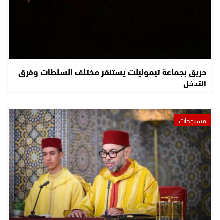
حريق بجماعة تيموليلت يستنفر مختلف السلطات وفرق
التدخل
مستجدات