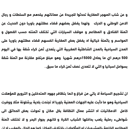
و عن شاب المهجر المغاربة تحدثوا للجريدة عن معاناتهم ببلدهم مع السلطات و رجال
الامن الوطني و الدرك ولهدا يفضل بعضهم قضاء عطلتهم باوربا دون الحديث عن
اثمنة الفنادق و المطاعم و موقف السيارات التي تختلف اثمنته حسب الفصول و
المواسم و باثمنة خيالية اد يفضل بعض المغاربة انفسهم قضاء عطلتهم باوربا على
المدن السياحية بالمدن الشاطئية المغربية التي يتعدى ثمن كراء شقة بها في اليوم
500 درهم اي ما يعادل 15000درهم شهريا وهو مبلغ مرتفع مقارنة مع اثمنة شقة
بسواحل اسبانيا و التي لا تتعدى نصف ثمن كراء ما سبق .
ان تشجيع السياحة لا ياتي من فراغ و انما بتظافر جهود المتدخلين و الترويج للمؤهلات
السياحية وهو ما دأبت عليه الجهات المعنية باوربا اد تجندت بلدية برشلونة مثلا ووفرت
كامل الامكانيات اد انتشر عمال النظافة بكل مكان و تحولت بعض الحدائق الى
شواطىء رملية يلعب بداخلها الشباب الكرة و كانهم بجوار البحر و لا تختلف اثمنة
المطاعم الخاصة بالمشروبات او المأكولات باختلاف المكان كما هو الحال بالمغرب اد ان