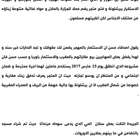
الاستقرار ببرشلونة و فتح متجر يضم محلا للجزارة بالحلال و مواد غذائية متنوعة زبناؤه
من مختلف الاجناس لكن اغلبيتهم مسلمون .
يقول اصدقاء حسن ان الاستثمار بالمهجر يضمن لك حقوقك و تجد الادارات خير سند و
لهدا يفضل بعض المهاجرين بيع عقاراتهم بالمغرب والاستثمار باوربا و حسب حسن فان
مشروعه الدي انطلق يوم 23 مارس 2017 يستخدم عاملين لهما اجرة محترمة و ضمان
اجتماعي و من المنتظر ان يوسع تجارته حيث ان المتجر يعرف تدفق زبناء مغاربة و
خصوصا من شمال المغرب اذ ان برشلونة بها جالية مهمة من الريف و الصحراء المغربية
.
الجريدة التقت بعض سكان الحي الدي يدعى سوداد مرندانا حيث تم شراء مسجد
بالتضامن في ما بينهم بملايين الاوروات .