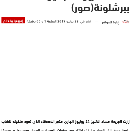
ببرشلونة(صور)
إفريقيا والعالم
نشر في
25 يوليو 2017 الساعة 1 و 03 دقيقة
إدارة الموقع
زارت الجريدة مساء الاثنين 24 يوليوز الجاري متجر الاصدقاء الذي تعود ملكيته للشاب
بلوط حسن ابن افورار و الذي اختار بعد سنوات الهجرة و العمل بمورسيا و ميوركا