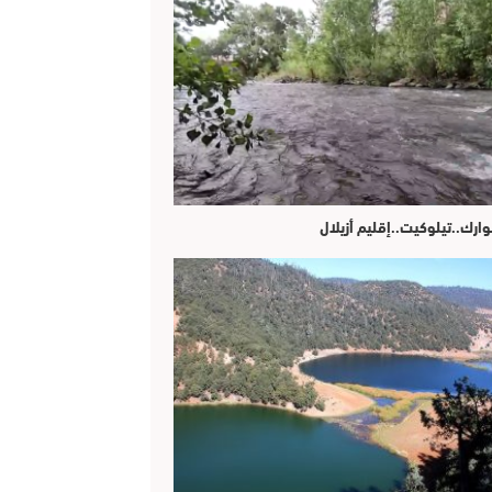
وارك..تيلوكيت..إقليم أزيلال