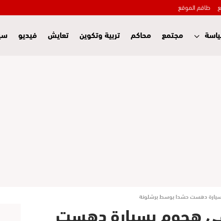
ع
طاقم الموقع
اسة
مجتمع
محاكم
تربية وتكوين
تعايش
فيديو
سي
1 شخصا في هجوم بسيارة دهست