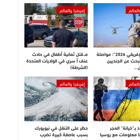
العالم
إفريقيا والعالم
“الأسد الإفريقي 2026”: مواصلة
مـ.قتل ثمانية أطفال في حادث
بحث عن الجنديين
عنف أ سري في الولايات المتحدة
ن…
(الشرطة)
العالم
إفريقيا والعالم
 بـ”خيانة” المجر
حظر على التنقل في نيويورك
ا معلومات مع روسيا
بسبب عاصفة كبيرة تضرب