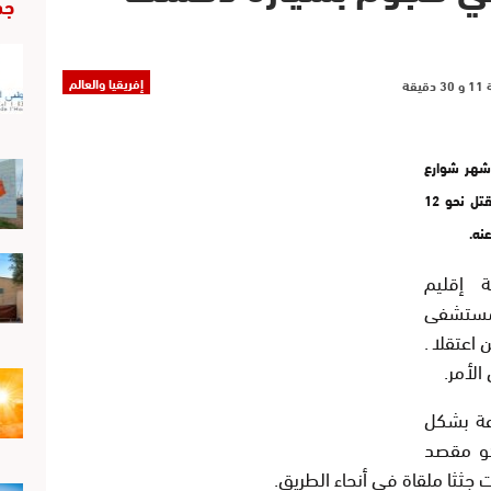
جد
إفريقيا والعالم
شهر شوارع
مدينة برشلونة الإسبانية اليوم الخميس مما أسفر عن مقتل نحو 12
نه.
 إقليم
ا للمستشفى
ن اعتقلا.
لأمر.
عة بشكل
هو مقصد
ثثا ملقاة في أنحاء الطريق.