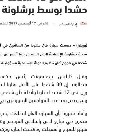
حشدا بوسط برشلونة
نشر في
17 أغسطس 2017 الساعة 11 و 30 دقيقة
إدارة الموقع
(رويترز) – دهست سيارة فان حشودا من السائحين في أ
شخصا في هجوم أعلن تنظيم الدولة الإسلامية مسؤوليته ع
وقال كارليس بيجديمونت رئيس حكومة
قطالونيا إن 80 شخصا على الأقل نقلو
وإن نحو 12 شخصا قتلوا وأضاف أن شخصي
ولم يتضح بعد عدد المهاجمين المتورطين في ا
وأفاد شهود بأن السيارة الفان انطلقت بسر
متعرج في شارع لاس رامبلاس المزدحم و
شهير للسياح وأسقطت ودهست المارة وتركت ج