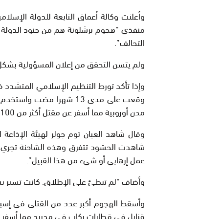
وأعلنت وكالة أعماق التابعة للدولة الإسلا
منفذي “هجوم برشلونة هم من جنود الدولة ا
التحالف”.
ولم يتسن التحقق من إعلان المسؤولية بشك
وإذا تأكد تورط التنظيم الإسلامي المتشد
وقعت على مدى 13 شهرا مض
مدن أوروبية مما أسفر عن مقتل أكثر من 100 شخص في نيس وبرلين ولندن وستوكهولم.
وقال شاهد العيان توم جولر لهيئة الإذاع
شاهدت الحشود تتفرق وهذه الشاحنة تجري 
عمل إرهابي أو شيء من هذا القبيل”.
وأضاف “لم تبطئ على الإطلاق. كانت تسير
قنابل في قطارات ركاب في مدريد مما أسفر عن مقتل 191 شخصا وإصابة أكثر 