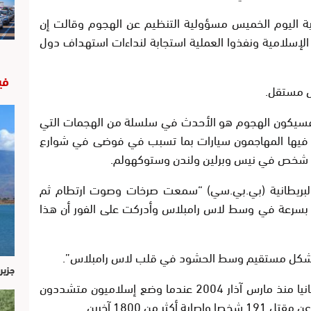
مية اليوم الخميس مسؤولية التنظيم عن الهجوم وقالت إن
لإسلامية ونفذوا العملية استجابة لنداءات استهداف دول
في
ل مستقل.
د فسيكون الهجوم هو الأحدث في سلسلة من الهجمات التي
ت واستخدم فيها المهاجمون سيارات بما تسبب في فوضى في شوارع
ة البريطانية (بي.بي.سي) “سمعت صرخات وصوت ارتطام ثم
بسرعة في وسط لاس رامبلاس وأدركت على الفور أن هذا
 بشكل مستقيم وسط الحشود في قلب لاس رامبلاس”.
جزير
وأسقط الهجوم أكبر عدد من القتلى في إسبانيا منذ مارس آذار 2004 عندما وضع إسلاميون متشددون
من 1800 آخرين.