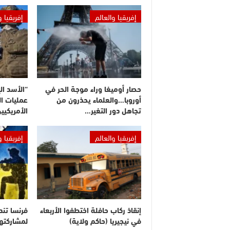
إفريقيا والعالم
إفريقيا و
حصار أوميغا وراء موجة الحر في
أوروبا…والعلماء يحذرون من
عمليات ال
تجاهل دور التغير…
الأمريكيي
إفريقيا والعالم
إفريقيا و
إنقاذ ركاب حافلة اختطفوا الأربعاء
فرنسا تندد
في نيجيريا (حاكم ولاية)
لمشاركته