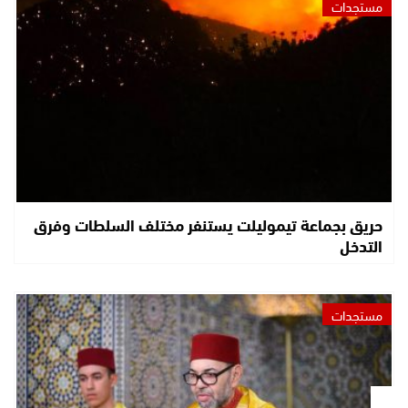
مستجدات
حريق بجماعة تيموليلت يستنفر مختلف السلطات وفرق
التدخل
مستجدات