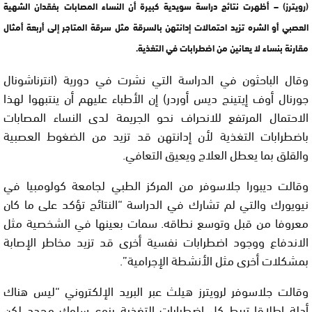
(رويترز) – أظهرت نتائج دراسة سويدية كبيرة أن النساء المصابات بفقدان الشهية
العصبي أو الشره تزيد احتمالات إدانتهن بالسرقة مثل سرقة المتاجر إلى أربعة أمثال
مقارنة بنساء لا يعانين من اضطرابات في التغذية.
وقال الباحثون في الدراسة التي نشرت في دورية (انترناشونال
جورنال أوف إيتينج ديس أوردر) إن الأطباء عليهم أن ينتبهوا لهذا
الاحتمال المرتفع للانحراف نحو الجريمة لدى النساء المصابات
باضطرابات التغذية لأن إدانتهن قد تزيد من الضغوط العصبية
والقلق بما يعطل العلاج ويعيق التعافي.
وقالت ديبورا جلاسوفر من المركز الطبي لجامعة كولومبيا في
نيويورك والتي لم تشارك في الدراسة “النتائج تؤكد على ما كان
معروفا من قبل وتوسع نطاقه. سمات بعينها في الشخصية مثل
الاندفاع ووجود اضطرابات نفسية أخرى قد تزيد مخاطر الإصابة
بمشكلات أخرى مثل الأنشطة الإجرامية”.
وقالت جلاسوفر لرويترز هيلث عبر البريد الإلكتروني “ليس هناك
أدلة إطلاقا تربط كل اضطرابات التغذية بنوع سلوك محدد لكن