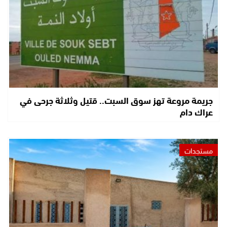
جريمة مروعة تهز سوق السبت.. قتيل وثلاثة جرحى في
عراك دام
مستجدات