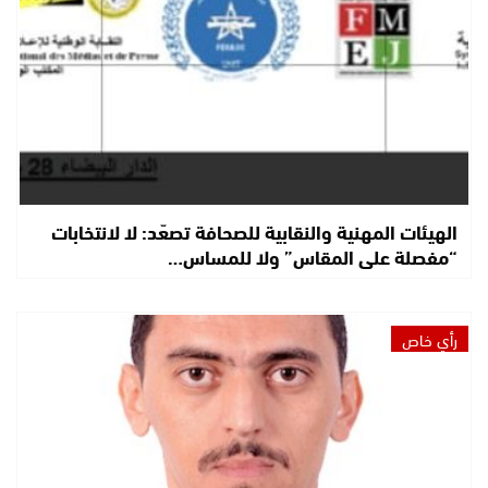
الهيئات المهنية والنقابية للصحافة تصعّد: لا لانتخابات
“مفصلة على المقاس” ولا للمساس…
رأي خاص