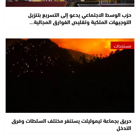
حزب الوسط الاجتماعي يدعو إلى التسريع بتنزيل
التوجيهات الملكية وتقليص الفوارق المجالية…
مستجدات
حريق بجماعة تيموليلت يستنفر مختلف السلطات وفرق
التدخل