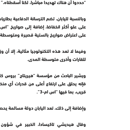
“حددوا أن هناك تهديدا مباشرا، لكنا أسقطناه،” 
وبالنسبة لليابان، تضم الترسانة الدفاعية بطار
على اعتراض صواريخ بالستية قصيرة ومتوسطة ا
وفيما لا تعد هذه التكنولوجيا مثالية، إلا أن 
للقارات وأخرى متوسطة المدى.
ويشير الباحث من مؤسسة “هيريتاج” بروس كلينغ
فإنه يحلق على ارتفاع أعلى من قدرات أي منظ
قريب، بما فيها “اس ام-3”.
وإضافة إلى ذلك، تعد اليابان دولة مسالمة يحص
وقال هيديشي تاكيسادا، الخبير في شؤون ك