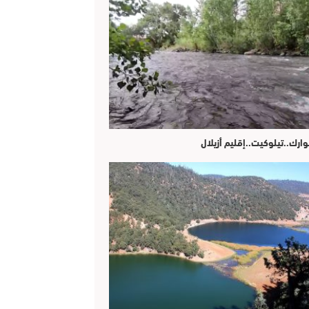
وارك..تيلوكيت..إقليم أزيلال