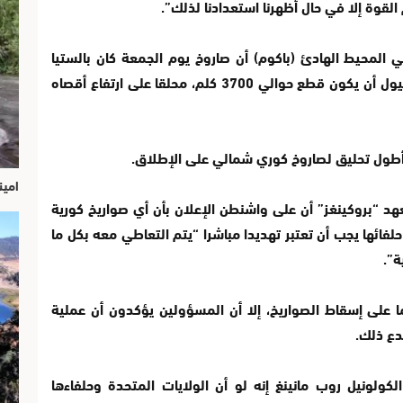
لقوة إلا في حال أظهرنا استعدادنا لذلك”.
 المحيط الهادئ (باكوم) أن صاروخ يوم الجمعة كان بالستيا
متوسط المدى فيما رجحت وزارة الدفاع في سيول أن يكون قطع حوالي 3700 كلم، محلقا على ارتفاع أقصاه
طول تحليق لصاروخ كوري شمالي على الإطلاق.
امين
عهد “بروكينغز” أن على واشنطن الإعلان بأن أي صواريخ كورية
لفائها يجب أن تعتبر تهديدا مباشرا “يتم التعاطي معه بكل ما
ة”.
ما على إسقاط الصواريخ، إلا أن المسؤولين يؤكدون أن عملية
دع ذلك.
لكولونيل روب مانينغ إنه لو أن الولايات المتحدة وحلفاءها