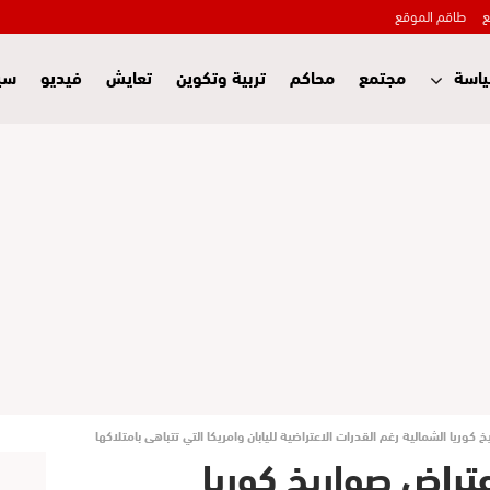
ع
طاقم الموقع
اسة
مجتمع
محاكم
تربية وتكوين
تعايش
فيديو
سي
وريا الشمالية رغم القدرات الاعتراضية لليابان وامريكا التي تتباهى بامتلاكها
راض صواريخ كوريا