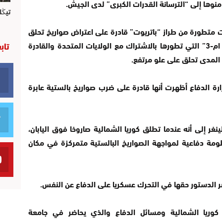
منوها إلى “الترسانة القدرات الكبرى” لدى الجيش.
تيڭل
يات متطورة من طراز “باتريوت” قادرة على اعتراض صواريخ تحلق
تاب
على علو أكثر انخفاضا، إضافة إلى صواريخ “اس ام-3” التي تطورها بالاشتراك مع الولايات المتحدة والقادرة
لمدى تحلق على علو مرتفع.
وزارة الدفاع أظهرت أنها قادرة على ضرب صواريخ بالستية عابرة
ر إلى أنه عندما تطلق كوريا الشمالية صاروخا فوق اليابان،
ومة دفاعية لمواجهة الصواريخ البالستية متمركزة في مكان
ر الدستور حقها في التحرك عسكريا على الدفاع عن النفس.
وريا الشمالية ومسائل الدفاع والذي يحاضر في جامعة