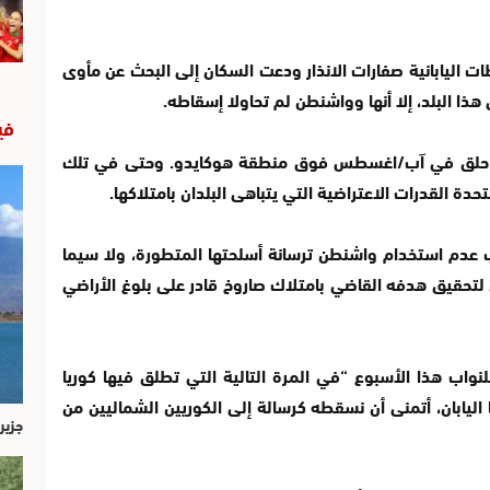
أطلقت السلطات اليابانية صفارات الانذار ودعت السكان إلى البحث عن مأوى
ذا البلد، إلا أنها وواشنطن لم تحاولا إسقاطه.
في
وخ حلق في آب/اغسطس فوق منطقة هوكايدو. وحتى في تلك
تحدة القدرات الاعتراضية التي يتباهى البلدان بامتلاكها.
عدم استخدام واشنطن ترسانة أسلحتها المتطورة، ولا سيما
 لتحقيق هدفه القاضي بامتلاك صاروخ قادر على بلوغ الأراضي
نواب هذا الأسبوع “في المرة التالية التي تطلق فيها كوريا
 اليابان، أتمنى أن نسقطه كرسالة إلى الكوريين الشماليين من
جزير