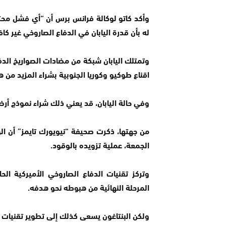
وأكد كاتو لوكالة فرانس برس أن “أي فشل محت
له بأن قدرة اليابان في الدفاع الصاروخي غير كاف
وتمتلك اليابان شبكة من مضادات الصواريخ الدف
اقناع طوكيو وكوريا الجنوبية بشراء المزيد من ه
وفي حالة اليابان، قد يعني ذلك شراء نموذج أر
من جهتها، ذكرت صحيفة “نيويورك تايمز” أن ال
الجمعة، عملية تزويده بالوقود.
وتركز تقنيات الدفاع الصاروخي الأميركية ال
المرحلة النهائية من هبوطه نحو هدفه.
ولكن البنتاغون يسعى كذلك إلى تطوير تقنيات 