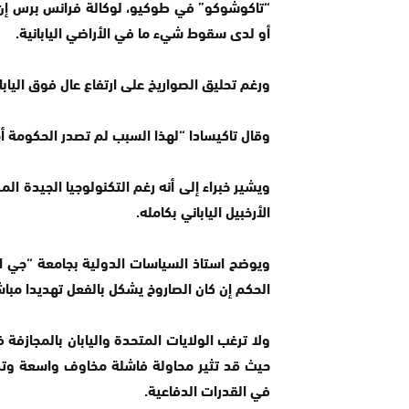
“تاكوشوكو” في طوكيو، لوكالة فرانس برس إن 
أو لدى سقوط شيء ما في الأراضي اليابانية.
ورغم تحليق الصواريخ على ارتفاع عال فوق اليابا
وقال تاكيسادا “لهذا السبب لم تصدر الحكومة أمر
ويشير خبراء إلى أنه رغم التكنولوجيا الجيدة الم
الأرخبيل الياباني بكامله.
ويوضح استاذ السياسات الدولية بجامعة “جي اف
الحكم إن كان الصاروخ يشكل بالفعل تهديدا مباشرا
ولا ترغب الولايات المتحدة واليابان بالمجازفة
حيث قد تثير محاولة فاشلة مخاوف واسعة وتك
في القدرات الدفاعية.