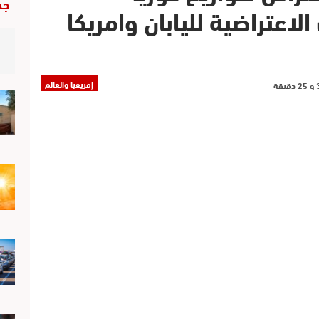
جد
لاعتراضية لليابان وامريكا
إفريقيا والعالم