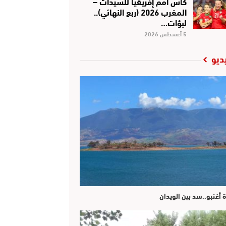
كأس أمم إفريقيا للسيدات –
المغرب 2026 (ربع النهائي)..
لبؤات…
5 أغسطس 2026
ديو
ة أغنبو..سد بين الويدان