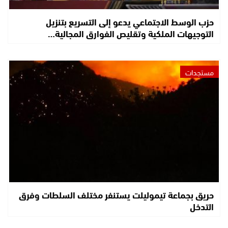
حزب الوسط الاجتماعي يدعو إلى التسريع بتنزيل
التوجيهات الملكية وتقليص الفوارق المجالية…
مستجدات
حريق بجماعة تيموليلت يستنفر مختلف السلطات وفرق
التدخل