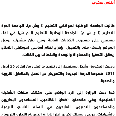
أطلس سكوب
طالبت الجامعة الوطنية لموظفي التعليم (ا وش م)، الجامعة الحرة
للتعليم (ا ع ش م)، الجامعة الوطنية للتعليم (ا م ش) في لقاء
تنسيقي على مستوى الكتابات العامة وفي بيان مشترك توصل
الموقع بنسخة منه، بالتعجيل بإخراج نظام أساسي لموظفي القطاع
يحقق التحفيز والمساواة والوحدة والانصاف بين الفئات.
ودعت الحكومة بشكل مستعجل إلى تنفيذ ما تبقى من اتفاق 26 أبريل
2011 خصوصا الدرجة الجديدة والتعويض عن العمل بالمناطق القروية
والصعبة.
كما دعت الوزارة إلى الرد الواضح على مختلف ملفات الشغيلة
التعليمية وفي مقدمتها (ضحايا النظامين، المساعدون الإداريون
والمساعدون التقنيون، القابعون في السلم التاسع، الترقية
بالشهادات، خريجي مسلك تكوين أطر الادارة التربوية، الإدارة التربوية،