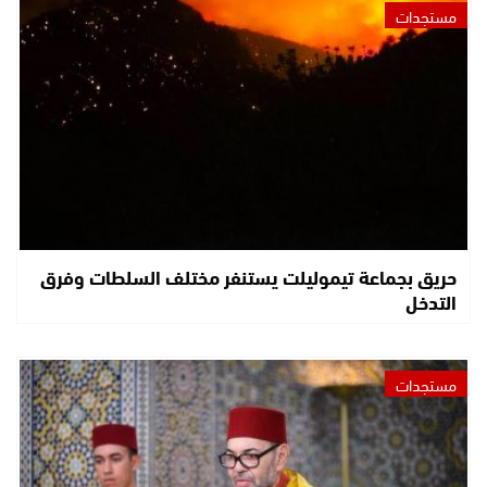
مستجدات
حريق بجماعة تيموليلت يستنفر مختلف السلطات وفرق
التدخل
مستجدات