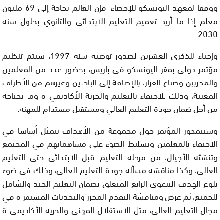
ووفقا لمعهد اليونسكو للإحصاء، فإن العالم بحاجة إلى 69 مليون
معلم إذا ما أريد تعميم التعليم الابتدائي والثانوي بحلول سنة
2030.
وإحياء للذكرى العشرين لصدور توصية سنة 1997، سيتم تنظيم
مؤتمر دولي بمقر اليونسكو في باريس، بحضور عدد من المعلمين
والمدربين وصناع القرار، بالإضافة إلى الباحثين وغيرهم من الأطراف
المعنية، وذلك للاحتفاء بالتعليم والحرية الأكاديمي ة وما نحتاجه
من أجل ضمان جودة التعليم العالي ومستقبل مستدام للمهنة.
وسيتمحور المؤتمر حول مجموعة من الأهداف تتمثل أساسا في
الاحتفاء بالمعلمين وتسليط الضوء على مساهماتهم في المجتمع
وتنشئة الأجيال، من مرحلة التعليم قبل الابتدائي حتى التعليم
العالي، وكذا مناقشة مسألة جودة التعليم العالي، وذلك في ضوء
بلوغ الهدف التنموي الرابع المتعلق بضمان التعليم الجيد والشامل
للجميع، ثم عرض ومناقشة التقدم المحرز والتحديات المستمر ة في
مجال التعليم العالي، مثل الاستقلال المهني والحرية الأكاديمي ة