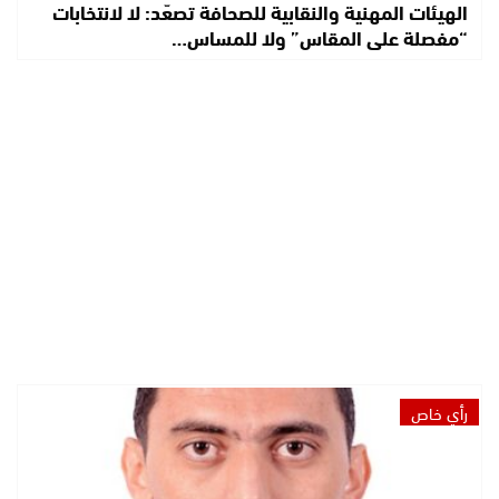
الهيئات المهنية والنقابية للصحافة تصعّد: لا لانتخابات
“مفصلة على المقاس” ولا للمساس…
رأي خاص