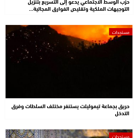
حزب الوسط الاجتماعي يدعو إلى التسريع بتنزيل
التوجيهات الملكية وتقليص الفوارق المجالية…
مستجدات
حريق بجماعة تيموليلت يستنفر مختلف السلطات وفرق
التدخل
مستجدات