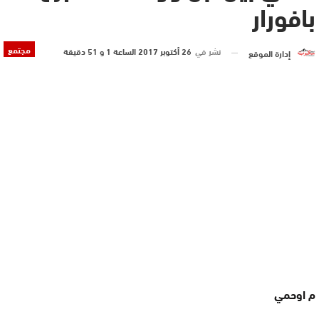
بافورار
مجتمع
نشر في
26 أكتوبر 2017 الساعة 1 و 51 دقيقة
إدارة الموقع
م اوحمي