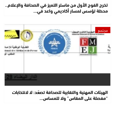
تخرج الفوج الأول من ماستر التميز في الصحافة والإعلام..
محطة تؤسس لمسار أكاديمي واعد في…
مجتمع
الهيئات المهنية والنقابية للصحافة تصعّد: لا لانتخابات
“مفصلة على المقاس” ولا للمساس…