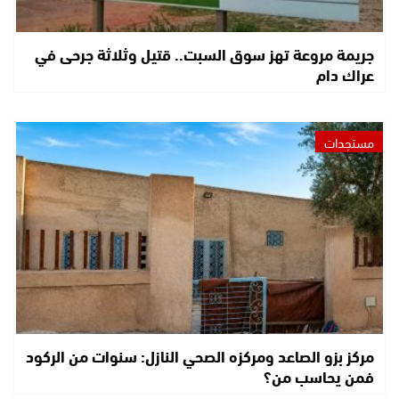
جريمة مروعة تهز سوق السبت.. قتيل وثلاثة جرحى في
عراك دام
مستجدات
مركز بزو الصاعد ومركزه الصحي النازل: سنوات من الركود
فمن يحاسب من؟