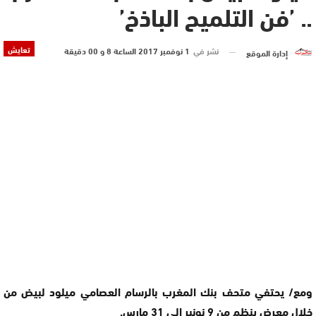
.. ’فن التلميح الباذخ’
تعايش
نشر في
1 نوفمبر 2017 الساعة 8 و 00 دقيقة
إدارة الموقع
ومع/ يحتفي متحف بنك المغرب بالرسام العصامي ميلود لبيض من
خلال معرض ينظم من 9 نونبر الى 31 مارس.