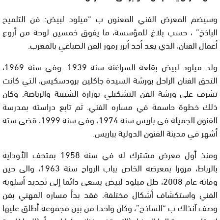
وسيضم المعرض الفني المعنون ب “ميلود لبيض: فن التلميح
الباذخ” ، حسب بلاغ للمؤسسة، ما يفوق خمسين لوحة من أروع
أعمال الفنان، الذي يعد أحد أبرز رموز الفن الصباغي بالمغرب.
ولد ميلود لبيض بقلعة السراغنة سنة 1939. وفي سنة 1969،
التحق الفنان الراحل بورشة السيدة جاكلين برودسكيس، التي كانت
تشرف على ورشة الفن التشكيلي بوزارة الشبيبة والرياضة. وكان
ذلك خطوة حاسمة في مساره الفني. ثم تابع دراسته بمدرسة
الفنون الجميلة في باريس سنة 1974، وفي سنة 1999، قضى ستة
أشهر في مدينة الفنون الدولية بباريس.
ومنذ أول معرض مشترك له في سنة 1958 بمتحف الأوداية
بالرباط، مرورا بمعرضه الخاص بباب الرواح سنة 1963، والى حين
وفاته عام 2008، ظل ميلود لبيض يسعى دائما إلى تجديد أسلوبه
الفني واستكشاف أشكال مختلفة. فقد بدأ مساره المهني بفن
وصف آنذاك ب “الساذج”، وكان واحدا من بين مجموعة أطلق عليها