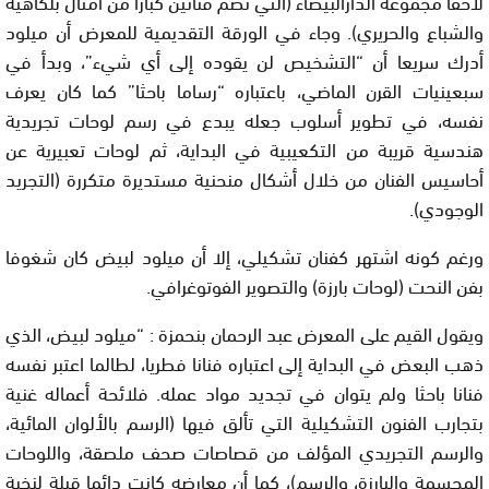
لاحقا مجموعة الدارالبيضاء (التي تضم فنانين كبارا من أمثال بلكاهية
والشباع والحريري). وجاء في الورقة التقديمية للمعرض أن ميلود
أدرك سريعا أن “التشخيص لن يقوده إلى أي شيء”، وبدأ في
سبعينيات القرن الماضي، باعتباره “رساما باحثا” كما كان يعرف
نفسه، في تطوير أسلوب جعله يبدع في رسم لوحات تجريدية
هندسية قريبة من التكعيبية في البداية، ثم لوحات تعبيرية عن
أحاسيس الفنان من خلال أشكال منحنية مستديرة متكررة (التجريد
الوجودي).
ورغم كونه اشتهر كفنان تشكيلي، إلا أن ميلود لبيض كان شغوفا
بفن النحت (لوحات بارزة) والتصوير الفوتوغرافي.
ويقول القيم على المعرض عبد الرحمان بنحمزة : “ميلود لبيض، الذي
ذهب البعض في البداية إلى اعتباره فنانا فطريا، لطالما اعتبر نفسه
فنانا باحثا ولم يتوان في تجديد مواد عمله. فلائحة أعماله غنية
بتجارب الفنون التشكيلية التي تألق فيها (الرسم بالألوان المائية،
والرسم التجريدي المؤلف من قصاصات صحف ملصقة، واللوحات
المجسمة والبارزة، والرسم)، كما أن معارضه كانت دائما قبلة لنخبة