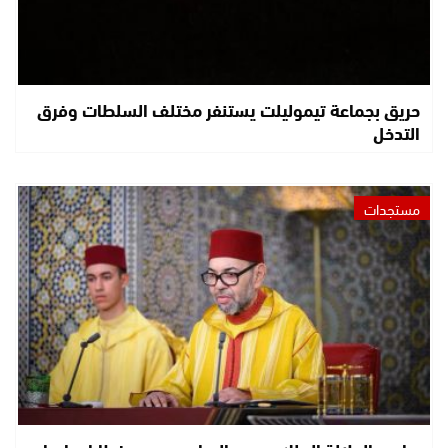
حريق بجماعة تيموليلت يستنفر مختلف السلطات وفرق
التدخل
مستجدات