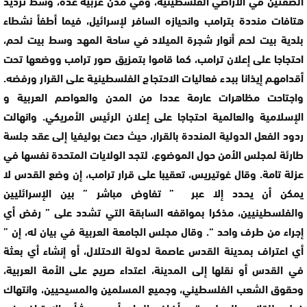
الضفتين في الأراضي الفلسطينية، وفي مدن عربية عدة، وسط ترديد
هتافات منددة بترامب وانحيازه السافر لإسرائيل، فيما أطفأ نشطاء
بلدية بيت لحم أنوار شجرة الميلاد في ساحة المهد وسط بيت لحم،
احتجاجا على إعلان ترامب، كما قاموا بتمزيق صور ترامب ووضعها تحت
أقدامهم إيذانا ببدء فعاليات الاحتجاج الفلسطينية على القرار ورفضه.
واجتاحت مظاهرات عارمة عددا من المدن والعواصم العربية و
الإسلامية والعالمية احتجاجا على إعلان الرئيس الأمريكي. وانهالت
ردود الفعل الدولية المنددة بالقرار، حيث دعت بوليفيا إلى عقد جلسة
طارئة لمجلس الأمن حول الموضوع، لتجد الولايات المتحدة نفسها في
عزلة تامة. وقال غوتيريس، تعقيبا على قرار ترامب، إن وضع القدس لا
يمكن أن يحدد إلا عبر ” تفاوض مباشر ” بين الإسرائليين
والفلسطينيين، مذكرا بمواقفه السابقة التي تشدد على ” رفض أي
إجراء من طرف واحد “. وقال مجلس الجامعة العربية في بيان له، إن ”
أي اعتراف بمدينة القدس عاصمة لدولة الاحتلال، أو إنشاء أي بعثة
في القدس أو نقلها إلى المدينة، اعتداء صريح على الأمة العربية،
وحقوق الشعب الفلسطيني، وجميع المسلمين والمسيحيين، وانتهاك