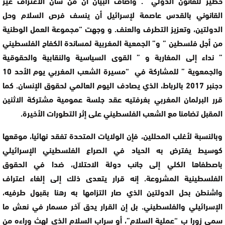
خطير للقانون الدولي “. وأضاف البيان أن من شأن الاعتراف غير
القانوني بالقدس عاصمة لإسرائيل أن ينسف فرص السلام وحل
الدولتين، وتعزيز التطرف والعنف. و وجهت “مجموعة العمل الوطنية
من أجل فلسطين ” و” الجمعية المغربية لمساندة الكفاح الفلسطيني
” نداء إلى المغاربة و ” القوى السياسية والنقابية والحقوقية
والجمعوية ” للمشاركة في “مسيرة الشعب المغربي يوم الأحد 10
دجنبر 2017 بالرباط، الذي يصادف اليوم العالمي لحقوق الإنسان. كما
قرر البرلمان المغربي بغرفتيه عقد جلسة عمومية مشتركة الاثنين
المقبل تضامنا مع الشعب الفلسطيني على إثر التطورات الأخيرة.
وبالنسبة لأغلب المحللين، فإن الولايات المتحدة تفقد نهائيا، موقعها
كوسيط يفترض به الحياد في الصراع الفلسطيني الإسرائيلي
باصطفاها الكلي إلى جانب دولة الاحتلال، ضدا في الحقوق
الفلسطينية المشروعة. إنه قرار يتعدى ذلك إلى إلغاء اعتراف
واشنطن بحل الدولتين الذي صار التزامها به رهنا بقبول طرفيه،
الإسرائيلي والفلسطيني. بل إن القرار يدق آخر مسمار في نعش ما
سمي زورا ب “عملية السلام”، أو سراب السلام الذي لهث وراءه من