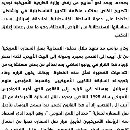
بصدده، وبعد نحو أسابيع من رفض وزارة الخارجية الأمريكية تجديد
التصريح الخاص بمكتب منظمة التحرير الفلسطينية في واشنطن،
احتجاجا على دعوة السلطة الفلسطينية لملاحقة إسرائيل بسبب
سياساتها الاستيطانية في الأراضي المحتلة، وهو ما يعني عمليا إغلاق
المكتب.
وكان ترامب قد تعهد خلال حملته الانتخابية بنقل السفارة الأمريكية
من تل أبيب إلى القدس بمجرد وصوله إلى البيت الأبيض، لكنه اضطر
لإرجاء هذا القرار في يونيو الماضي بعد نصائح من بعض مستشاريه من
التداعيات الخطيرة لمثل هذه الخطوة. وبذلك يكون قراره وفاء
بتعهداته السابقة للناخبين الأمريكيين، ولاسيما المؤيدين منهم
لإسرائيل. ويستند في قراره، إلى القانون الذي أقره الكونجرس
الأمريكي سنة 1995 القاضي بوجوب نقل السفارة الأمريكية من تل
أبيب إلى القدس، إلا أن هذا القانون تضمن بندا يسمح للرؤساء بتأجيل
نقل السفارة لحماية ” مصالح الأمن القومي “، وهو البند الذي استفاد
منه الرؤساء الأمريكيون لتأجيل قرار نقل السفارة تجنبا من احتمال
تقويض جهود إحياء عملية التسوية، وإشعال فتيل الغضب في