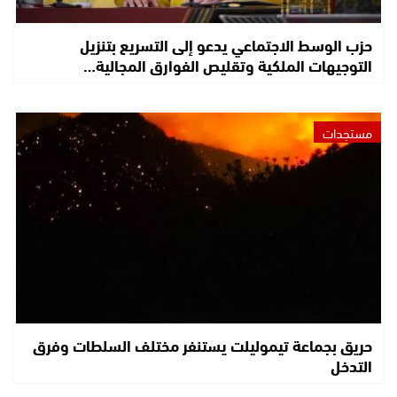
حزب الوسط الاجتماعي يدعو إلى التسريع بتنزيل
التوجيهات الملكية وتقليص الفوارق المجالية…
مستجدات
حريق بجماعة تيموليلت يستنفر مختلف السلطات وفرق
التدخل