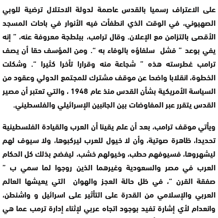
على الاعتراف رسميا بالقدس عاصمة لدولة الاحتلال ترضية للوبي
الصهيوني، في الوقت الذي انطفأت فيه الأنوار في باحات المسجد
الأقصى بالتزامن مع الإعلان. وقال ترامب، ببلطجة معروفة عنه، ” إنه
يفي بوعد ” فشل سلفاؤه بالوفاء به “. ومن المؤسف حقا أن يصف
ترامب غطرسته هذه ” شجاعة منه وقرارا تأخرا كثيرا “. وشكلت
الخطوة، انقلابا واضحا عن موقف مشترك للمجتمع الدولي وعقود من
السياسة الأمريكية بشأن القدس منذ عام 1948 ، والتي تعتبر أن مصير
القدس يتقرر عبر المفاوضات بين الجانبين الإسرائيلي والفلسطيني.
ويأتي موقف ترامب، بعد أن علم يقينا أن العرب والقيادة الفلسطينية
تحديدا، ظاهرة صوتية، وأن لا خيول للعرب ليركبوها، ولا سيوف لهم
ليشهروها، فسيوفهم حطب، وخيولهم خشب، ليفضح بذلك كل الحكام
العرب في مصر والسعودية وغيرهما الذين روجوا لما سمي ب ”
صفقة القرن “، في ظل حالة العجز والهوان التي يعيشها العالم
العربي والإسلامي من القدرة على التأثير على اسرائيل و واشنطن،
وانعدام لأي إشارة تفيد بوجود اتجاه عربي لإثناء إدارة ترمب عما هي