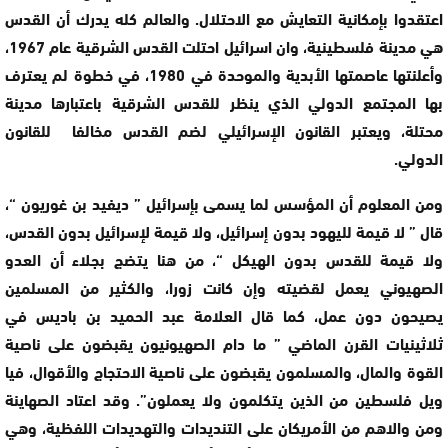
اعتقدوا بإمكانية التعايش مع الاحتلال. والعالم كله يدرك أن القدس
هي مدينة فلسطينية، وان اسرائيل احتلت القدس الشرقية عام 1967،
وأعلنتها عاصمتها الأبدية والموحدة في 1980، في خطوة لم يعترف
بها المجتمع الدولي الذي ينظر للقدس الشرقية باعتبارها مدينة
محتلة، ويعتبر القانون الإسرائيلي لضم القدس مخالفا للقانون
الدولي.
ومن المعلوم أن المؤسس لما يسمى بإسرائيل ” ديفيد بن غوريون “،
قال ” لا قيمة لليهود بدون إسرائيل، ولا قيمة لإسرائيل بدون القدس،
ولا قيمة للقدس بدون الهيكل “، من هنا يتضج بجلاء أن العدو
الصهيوني يعمل لقضيته وإن كانت زورا، والكثير من المسلمين
يصيحون دون عمل، كما قال العلامة عبد الحميد بن باديس في
ثلاثينيات القرن الماضي ” ما دام الصهيونيون يقبضون على ناصية
القوة والمال، والمسلمون يقبضون على ناصية الاحتجاج والأقوال، فيا
ويل فلسطين من الذين يتكلمون ولا يعملون”. وقد اعتاد الصهاينة
ومن والاهم من الأمريكان على التنديدات والتهديدات اللفظية، وهي