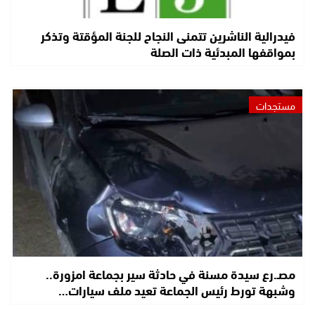
فيدرالية الناشرين تتمنى النجاح للجنة المؤقتة وتذكر
بمواقفها المبدئية ذات الصلة
مستجدات
مصـ.رع سيدة مسنة في حادثة سير بجماعة امزورة..
وشبهة تورط رئيس الجماعة تعيد ملف سيارات…