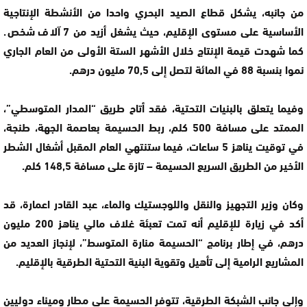
من جانبه، يشكل قطاع الصيد البحري واحدا من الأنشطة الإنتاجية
الأساسية على مستوى الإقليم، حيث يشغل أزيد من 7 آلاف شخص.
كما شهدت قيمة الإنتاج خلال الأشهر الستة الأولى من العام الجاري
نموا بنسبة 88 في المائة لتصل إلى 70,5 مليون درهم.
وفيما يتعلق بالبنيات التحتية، فقد أتاح طريق “المدار المتوسطي”،
الممتد على مسافة 500 كلم، ربط الحسيمة بعاصمة الجهة، طنجة،
في توقيت يناهز 5 ساعات، فيما ستنتهي العام المقبل أشغال الشطر
الأخير من الطريق السريع الحسيمة – تازة على مسافة 148,5 كلم.
وكان وزير التجهيز والنقل واللوجستيك والماء، عبد القادر اعمارة، قد
أكد في زيارة للإقليم أنه تمت تعبئة غلاف مالي يناهز 200 مليون
درهم، في إطار برنامج “الحسيمة منارة المتوسط”، لإنجاز العديد من
المشاريع الرامية إلى تأهيل وتقوية البنية التحتية الطرقية بالإقليم.
وإلى جانب الشبكة الطرقية، تتوفر الحسيمة على مطار وميناء دوليين