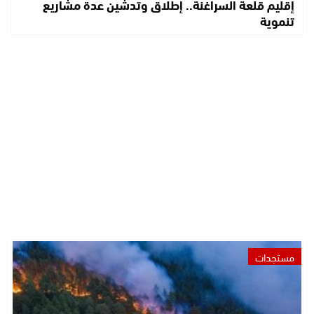
إقليم قلعة السراغنة.. إطلاق وتدشين عدة مشاريع
تنموية
مستجدات