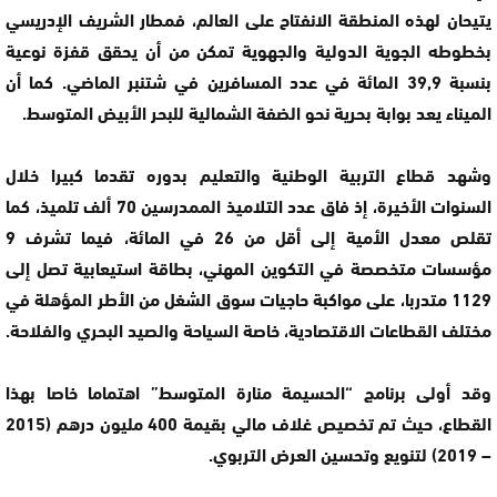
يتيحان لهذه المنطقة الانفتاح على العالم، فمطار الشريف الإدريسي
بخطوطه الجوية الدولية والجهوية تمكن من أن يحقق قفزة نوعية
بنسبة 39,9 المائة في عدد المسافرين في شتنبر الماضي. كما أن
الميناء يعد بوابة بحرية نحو الضفة الشمالية للبحر الأبيض المتوسط.
وشهد قطاع التربية الوطنية والتعليم بدوره تقدما كبيرا خلال
السنوات الأخيرة، إذ فاق عدد التلاميذ الممدرسين 70 ألف تلميذ، كما
تقلص معدل الأمية إلى أقل من 26 في المائة، فيما تشرف 9
مؤسسات متخصصة في التكوين المهني، بطاقة استيعابية تصل إلى
1129 متدربا، على مواكبة حاجيات سوق الشغل من الأطر المؤهلة في
مختلف القطاعات الاقتصادية، خاصة السياحة والصيد البحري والفلاحة.
وقد أولى برنامج “الحسيمة منارة المتوسط” اهتماما خاصا بهذا
القطاع، حيث تم تخصيص غلاف مالي بقيمة 400 مليون درهم (2015
– 2019) لتنويع وتحسين العرض التربوي.