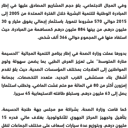
وفي المجال الاجتماعي، بلغ حجم المشاريع المصادق عليها في إطار
المبادرة الوطنية للتنمية البشرية خلال الفترة الممتدة من 2005 إلى
2015 حوالي 570 مشروعا تنمويا، باستثمار إجمالي يفوق مليار و 30
مليون درهم، من بينها 884 مليون درهم كمساهمة من المبادرة، حيث
استفاد منها في المجموع حوالي 366 ألف شخص.
بدورها عملت وزارة الصحة في إطار برنامج التنمية المجالية “الحسيمة
منارة المتوسط” على تعزيز العرض الطبي بما يضمن سهولة ولوج
المواطنين إلى العلاجات بمختلف المؤسسات الصحية، حيث بلغ تقدم
أشغال بناء مستشفى القرب الجديد، متعدد التخصصات، بجماعة
إمزورن أكثر من 80 في المائة مع متم غشت الماضي، وتطلب استثمارا
يصل إلى 63 مليون درهم، وستبلغ طاقته الاستيعابية 45 سريرا.
كما قامت وزارة الصحة، بشراكة مع مجلس جهة طنجة الحسيمة،
بتأهيل وتجهيز المركز الجهوي للأنكولوجيا، بغلاف مالي قدره 15
مليون درهم، وبتوزيع عدة سيارات إسعاف على مختلف الجماعات لنقل