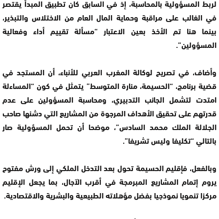
لربط المسؤولية بالمحاسبة، إذ في السابق كان تطبيق المبدأ يقتصر
في الغالب على مراقبة وحماية المال العام من الاختلاس والتبذير،
بينما هنا تم الأخذ بعين الاعتبار “مسألة تقييم أداء وفعالية
المسؤولين”.
وأضاف، في تصريح لوكالة المغرب العربي للأنباء، أن المستجد في
قضية برنامج، “الحسيمة، منارة المتوسط” يتمثل في كون “المساءلة
امتدت لتشمل الجانب التدبيري، ومحاسبة المسؤولين على عدم
قدرتهم على تحقيق الأهداف المرجوة من المشاريع التي دشنها صاحب
الجلالة الملك محمد السادس”، موضحا أن تحمل المسؤولية صار
بالتالي “تكليفا وليس تشريفا”.
وبالفعل، فإقليم الحسيمة تحول بعد التدخل الملكي إلى ورش مفتوح
يروم إتمام المشاريع المبرمجة في أقرب الآجال، بما يجعل الإقليم
مركزا تنمويا نموذجيا بفضل مؤهلاته الطبيعية والبشرية والاقتصادية.