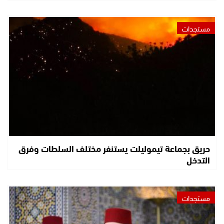
مستجدات
حريق بجماعة تيموليلت يستنفر مختلف السلطات وفرق
التدخل
مستجدات