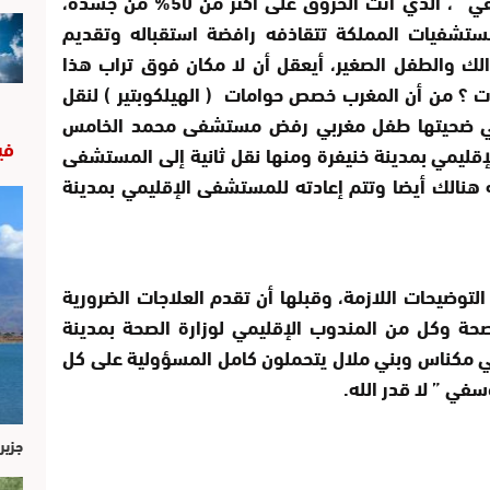
كل من سمع قصة الطفل ” محمد اليوسفي “، الذي أتت الحروق على أكثر من 50% من جسده،
مستشفيات المملكة تتقاذفه رافضة استقباله وتقديم
الك والطفل الصغير، أيعقل أن لا مكان فوق تراب هذا
ت ؟ من أن المغرب خصص حوامات ( الهيلكوبتير ) لنقل
لتي ضحيتها طفل مغربي رفض مستشفى محمد الخامس
في
قليمي بمدينة خنيفرة ومنها نقل ثانية إلى المستشفى
 هنالك أيضا وتتم إعادته للمستشفى الإقليمي بمدينة
التوضيحات اللازمة، وقبلها أن تقدم العلاجات الضرورية
صحة وكل من المندوب الإقليمي لوزارة الصحة بمدينة
تي مكناس وبني ملال يتحملون كامل المسؤولية على كل
في ” لا قدر الله.
جزير