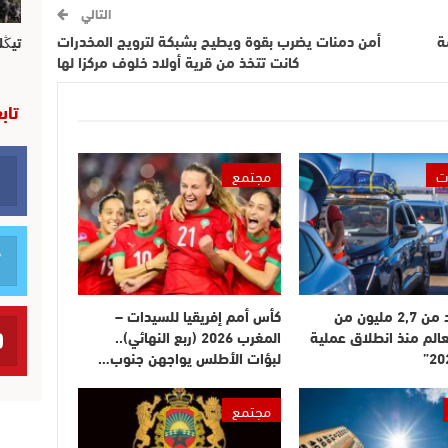
التالي
ة
أمن دمنات يضرب بقوة ويطيح بشبكة لترويج المخدرات
تيڭل
كانت تتخذ من قرية أولاد خلوف مركزا لها
تاب
ت
مجتمع
دخول أزيد من 2,7 مليون من
كأس أمم إفريقيا للسيدات –
عالم منذ انطلاق عملية
المغرب 2026 (ربع النهائي)..
لبؤات الأطلس يواجهن جنوب…
مجتمع