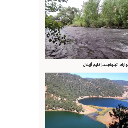
وارك..تيلوكيت..إقليم أزيلال