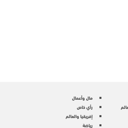
مال وأعمال
عالم
رأي خاص
إفريقيا والعالم
رياضة