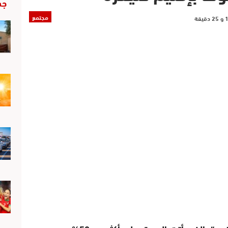
جد
مجتمع