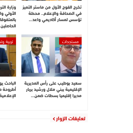
تخرج الفوج الأول من ماستر التميز
وزارة التر
في الصحافة والإعلام.. محطة
الأولي وا
تؤسس لمسار أكاديمي واعد…
بالمتفوقا
الحاصلين
مستجدات
تربية وت
سعيد بوطيب على رأس المديرية
الباحث يو
الإقليمية ببني ملال ورشيد بربار
أطروحة دك
مديرا إقليميا بسطات ضمن…
الإعلامي
تعليقات الزوار