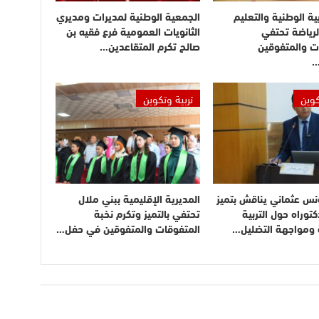
بية الوطنية والتعليم
الجمعية الوطنية لمديرات ومديري
لرياضة تحتفي
الثانويات العمومية فرع فقيه بن
ت والمتفوقين
صالح تكرم المتقاعدين…
…
كوين
تربية وتكوين
نس عثماني يناقش بتميز
المديرية الإقليمية ببني ملال
توراه حول التربية
تحتفي بالتميز وتكرم نخبة
ة ومواجهة التضليل…
المتفوقات والمتفوقين في حفل…