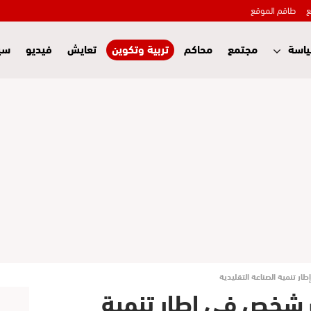
ع
طاقم الموقع
اسة
مجتمع
محاكم
تربية وتكوين
تعايش
فيديو
سي
زيد من 44 ألف شخص في إطار تنمية