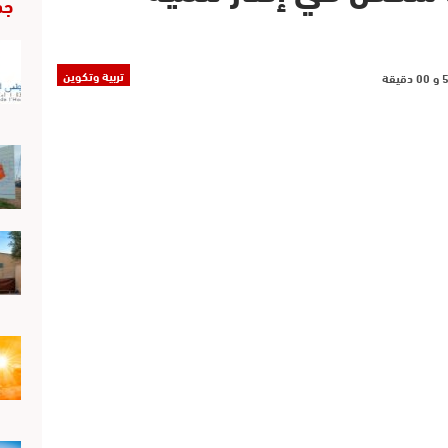
جد
تربية وتكوين