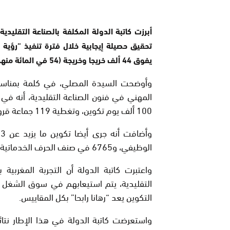
أبرزت كاتبة الدولة المكلفة بالصناعة التقليدي
يفوق 44 ألف خريجا وخريجة (54 في المائة منهم شابات).
وأوضحت السيدة المصلي، في كلمة بمناسبة
100 ألف يوم تكوين، وتغطية 119 جماعة قروية في إطار التكوين المستمر عبر الوحدات المتنقلة للتكوين.
الوظيفي، و6765 في صنف الحرف الخدماتية، و5 آلاف في مجال التربية المالية.
واعتبرت كاتبة الدولة أن التجربة المغربي
التقليدية، يتم استيعابهم في سوق الشغل ال
التكوين يعد “رهانا رابحا” بكل المقاييس.
واستعرضت كاتبة الدولة في هذا الإطار نت