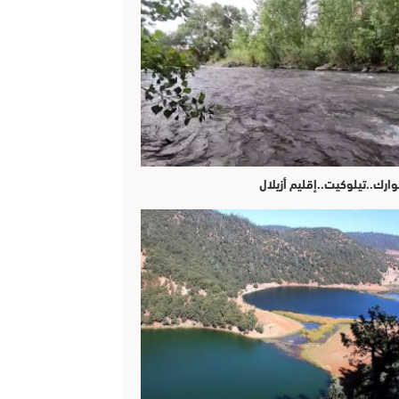
وارك..تيلوكيت..إقليم أزيلال