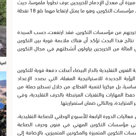
 مبرزة أن معدل الإدماج للخريجين عرف تطورا ملموسا، حيث
بلغ 71 في المائة بعد 9 أشهر من تخرجهم من مؤسسات التكوين، وهو ما يمثل ارتفاعا مهما بلغ 18 نقطة
الخريجين، بعد 36 شهرا من تخرجهم من مؤسسات التكوين، فقد ارتفعت، حسب السيدة
لمائة، مبرزة أن نتائج هذا البحث تؤكد أن هناك ملاءمة قوية بين التكوين
 ونوع العمل المزاول، حيث أن 93 في المائة من الخريجين يزاولون أنشطتهم في مجال التكوين
امين
الفنون التقليدية بالدار البيضاء أعطت دفعة قوية للتكوين
رؤية الجديدة للاستراتيجية المقبلة، التي بصدد الإعداد
اسيا، بل مركزيا لتنمية القطاع، من خلال تسطير جملة من
فظ المهارات والتقنيات المرتبطة بالحرف التقليدية، وفي
متزايدة، وبالتالي ضمان استمراريتها.
عاليات الدورة الرابعة للأسبوع الوطني للصناعة التقليدية،
يجي مؤسسات التكوين المهني في فنون وحرف الصناعة
ت التكوين المتميزة والمكونين المتميزين، بالإضافة إلى