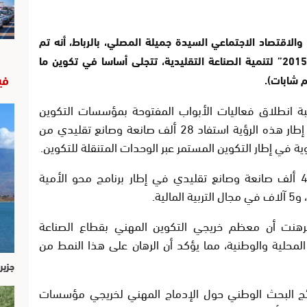
ة والاقتصاد الاجتماعي السيدة جميلة المصلي، بالرباط، أنه تم
تحقيق حصيلة إيجابية خلال فترة تنفيذ “رؤية 2015” لتنمية الصناعة التقليدية، تتجلى أساسا في تكوين ما
في
 انطلاق فعاليات الأبواب المفتوحة بمؤسسات التكوين
المهني في فنون الصناعة التقليدية، أنه في إطار هذه الرؤية استفاد 28 ألف صانعة وصانع تقليدي من
وأضافت أنه جرى أيضا تكوين ما يزيد عن 43 ألف صانعة وصانع تقليدي في إطار برنامج محو الأمية
ة برهنت أن معظم خريجي التكوين المهني بقطاع الصناعة
محلية والوطنية، مما يؤكد أن الرهان على هذا النمط من
جزير
ائج البحث الوطني حول الإدماج المهني لخريجي مؤسسات