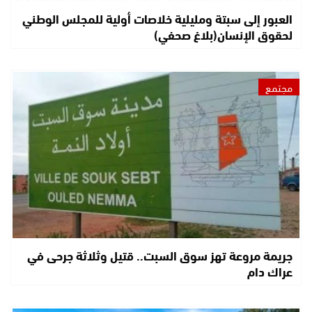
العبور إلى سبتة ومليلية خلاصات أولية للمجلس الوطني
لحقوق الإنسان(بلاغ صحفي)
مجتمع
جريمة مروعة تهز سوق السبت.. قتيل وثلاثة جرحى في
عراك دام