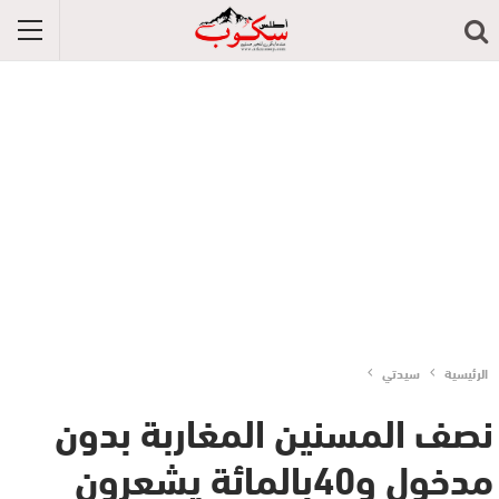
الرئيسية
سيدتي
نصف المسنين المغاربة بدون
مدخول و40بالمائة يشعرون