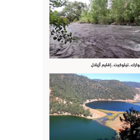
وارك..تيلوكيت..إقليم أزيلال