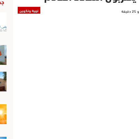
جد
تربية وتكوين