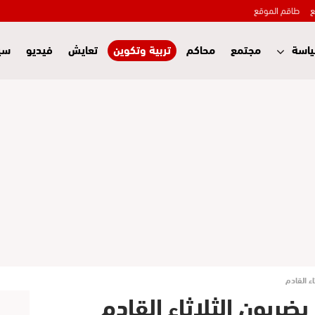
ع
طاقم الموقع
اسة
مجتمع
محاكم
تربية وتكوين
تعايش
فيديو
سي
اء القادم
يضربون الثلاثاء القادم