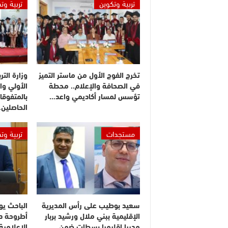
تربية وتكوين
تربية وت
تخرج الفوج الأول من ماستر التميز
وزارة التر
في الصحافة والإعلام.. محطة
الأولي وا
تؤسس لمسار أكاديمي واعد…
بالمتفوقا
الحاصلين
مستجدات
تربية وت
سعيد بوطيب على رأس المديرية
الباحث يو
الإقليمية ببني ملال ورشيد بربار
أطروحة دك
مديرا إقليميا بسطات ضمن…
الإعلامي