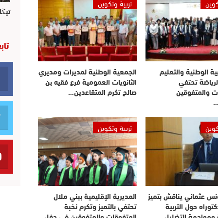
كوين
تربية وتكوين
تيڭل
تاب
بية الوطنية والتعليم
الجمعية الوطنية لمديرات ومديري
لرياضة تحتفي
الثانويات العمومية فرع فقيه بن
ت والمتفوقين
صالح تكرم المتقاعدين…
…
كوين
تربية وتكوين
نس عثماني يناقش بتميز
المديرية الإقليمية ببني ملال
توراه حول التربية
تحتفي بالتميز وتكرم نخبة
ة ومواجهة التضليل…
المتفوقات والمتفوقين في حفل…