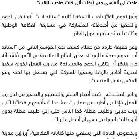
عادت لي أنفاسي حين تيقنت أني كنت صاحب اللقب”.
وأبرز نعوم الفائز بلقب النسخة الثانية “ستاند آب” أنه تلقى الدعم
والتحفيز من أصدقائه للمشاركة في مسابقة الفكاهة الوطنية
وكانت النتائج مثمرة يقول الفائز.
وعن حقيقة طرده من عمله، كشف نجم الموسم الثاني من “استاند
آب” نعوم صحة ما أوردته بعض المنابر الاعلامية عن الأمر، مُلفتا أنه
كان ينتظر أن يتلقى الدعم والمساندة من رب العمل لكونه سفيرا
لمدينة أكادير بالرباط وسفيرا للشركة التي يشتغل بها لكنه وقع
العكس يقول المتحدث.
وتابع المتحدث، ” كنت أنتظر الدعم والتشجيع والتحفيز من لدن رب
العمل فإذا بي أُطرد من عملي “، مشددا “سأتابعهم قضائيا لأني
بررت غيابي وطلبت عطلة كما الناس حتى إني طلبت عطلة بدون
أجر، طلبت أمورا من حقي أن أحصل عليها”.
وبخصوص المادة التي يستقي منها كتاباته الفكاهية، أبرز إبن مدينة