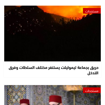
مستجدات
حريق بجماعة تيموليلت يستنفر مختلف السلطات وفرق
التدخل
مستجدات