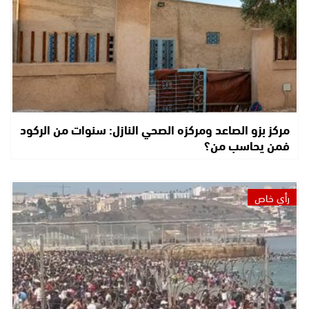
مركز بزو الصاعد ومركزه الصحي النازل: سنوات من الركود
فمن يحاسب من؟
رأي خاص