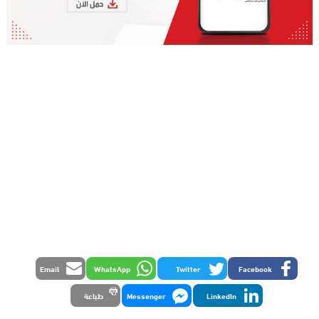
Email
WhatsApp
Twitter
Facebook
LinkedIn
Messenger
طباعة