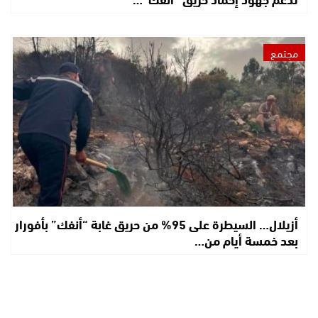
مجتمع
أزيلال… السيطرة على 95% من حريق غابة “أنفك” بأفورار
بعد خمسة أيام من…