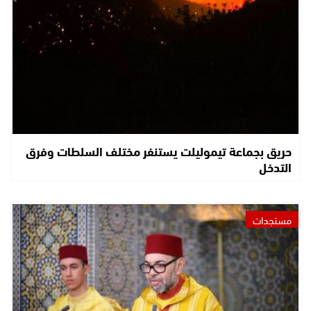
حريق بجماعة تيموليلت يستنفر مختلف السلطات وفرق
التدخل
مستجدات