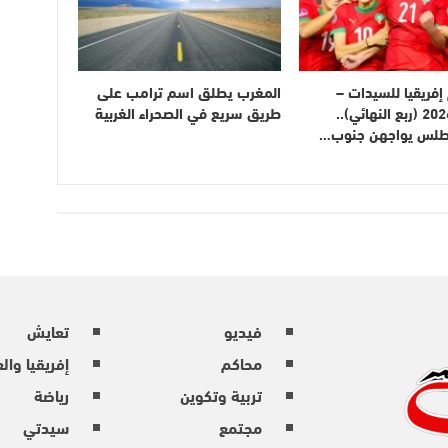
فريقيا للسيدات –
المغرب يطلق اسم ترامب على
المغرب 2026 (ربع النهائي)..
طريق سريع في الصحراء الغربية
أطلس يواجهن جنوب…
فيديو
تعايش
محاكم
إفريقيا وال
تربية وتكوين
رياضة
مجتمع
سيدتي