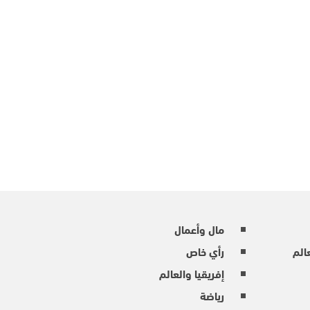
مال وأعمال
عالم
رأي خاص
إفريقيا والعالم
رياضة