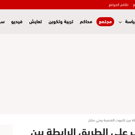
ع
طاقم الموقع
اسة
مجتمع
محاكم
تربية وتكوين
تعايش
فيديو
سي
 بين تاغروت القصيبة وبني ملال
على الطريق الرابطة بين