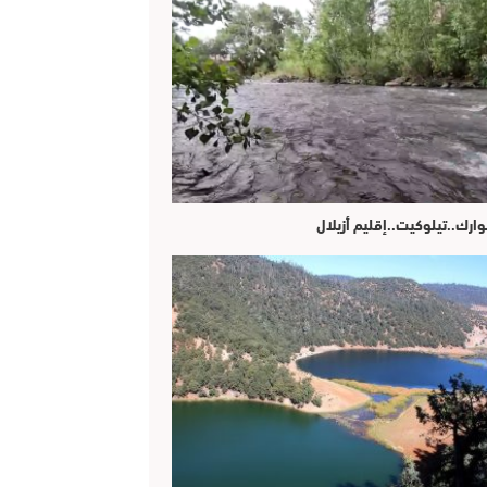
وارك..تيلوكيت..إقليم أزيلال