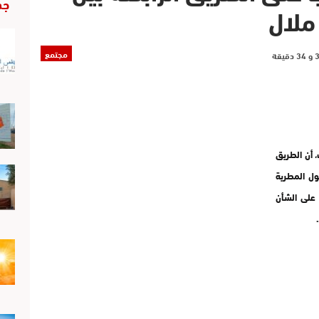
جد
ملال
مجتمع
أن الطريق
ول المطرية
 على الشأن