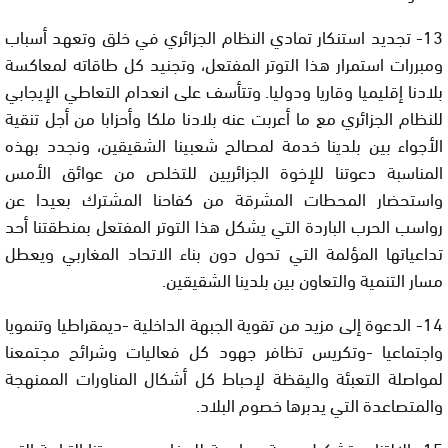
13- تجديد استنكار تمادي النظام الجزائري في خلق وتعهد أسباب
ومبررات استمرار هذا التوتر المفتعل، وتجنيد كل طاقاته لمعاكسة
بلادنا إقليميا وقاريا ودوليا. وتتأسف على انعدام التعاطي الإيجابي
للنظام الجزائري مع ما أعربت عنه بلادنا ملكا وأحزابا من أجل تنقية
الأجواء بين بلدينا خدمة لمصالح شعبينا الشقيقين، ونجدد بهذه
المناسبة دعوتنا للإخوة الجزائريين للتخلص من عوائق الأمس
واستحضار المحطات المشرقة من كفاحنا المشترك بعيدا عن
رواسب الحرب الباردة التي يشكل هذا التوتر المفتعل بمنطقتنا أحد
تداعياتها المؤلمة التي تحول دون بناء الاتحاد المغاربي ويعطل
مسار التنمية والتعاون بين بلدينا الشقيقين.
14- الدعوة إلى مزيد من تقوية الجبهة الداخلية -ديمقراطيا وتنمويا
واجتماعيا -وتكريس تظافر جهود كل فعاليات وشرائح مجتمعنا
لمواصلة التعبئة واليقظة لإحباط كل أشكال المناورات الممنهجة
والمتصاعدة التي يدبرها خصوم البلاد.
15- الالتزام بتشكيل جبهة سياسية للدفاع عن وحدتنا الترابية التي