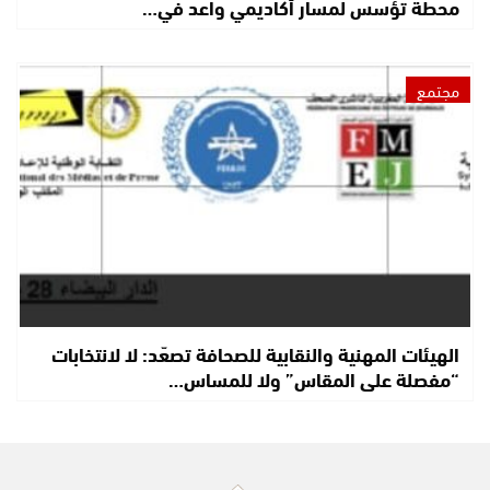
محطة تؤسس لمسار أكاديمي واعد في…
مجتمع
الهيئات المهنية والنقابية للصحافة تصعّد: لا لانتخابات
“مفصلة على المقاس” ولا للمساس…