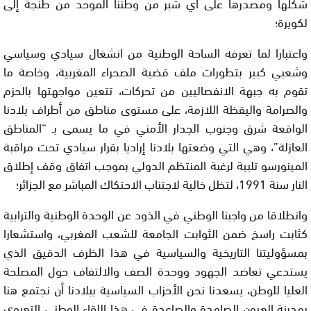
شكلها ومصدرها على أي شبر من وطننا الموحد من طنجة إلى
لكويرة؛
واعتبارا لما تعرفه الساحة الوطنية من انشغال سيادي وسياسي
وشعبي كبير بتطورات ملف قضية الصحراء المغربية، وخاصة ما
تقوم به جبهة الانفصاليين من تحركات، تتعين مواجهتها بالحزم
والصرامة واليقظة اللازمة، على مستوى مناطق من أطراف بلادنا
الواقعة شرق وجنوب الجدار الأمني في ما يسمى بـ “المناطق
العازلة”، وهي التي وضعتها بلادنا إراديا بقرار سيادي تحت مراقبة
المينورسو تلبية لرغبة المنتظم الدولي بموجب اتفاق وقف إطلاق
النار سنة 1991، لتظل خالية لاجتناب الاحتكاك المباشر مع الجزائر؛
وانطلاقا من واجبنا الوطني في الذود عن الوحدة الوطنية والترابية
كثابت راسخ ضمن الثوابت الجامعة للشعب المغربي، واستشعارا
بمسؤوليتنا التاريخية والسياسية في هذا الظرف الدقيق الذي
يستدعي تعاضد الجهود ووحدة الصف والالتفاف حول المصلحة
العليا للوطن، يسعدنا نحن الأحزاب السياسية ببلادنا أن نجتمع هنا
بمدينة العيون الصامدة والصاعدة في هذا اللقاء الوطني التعبوي