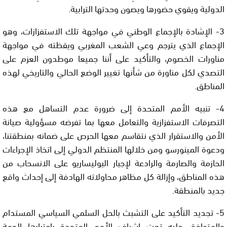
الدولية ويقوي حضورها ويصون وحدتها الترابية.
3- الإشادة بالإجماع الوطني في مواجهة تلك الاستفزازات، وهو
الإجماع الذي يترجم وعي الشعب المغربي ويقظته في مواجهة
مناورات الخصوم، والتأكيد على أننا جميعا موطدون العزم على
التصدي لكل مناورة من شأنها تغيير الوضع الحالي والتاريخي لهذه
المناطق.
4- تنبيه الأمم المتحدة إلى ضرورة عدم التساهل مع هذه
التصرفات الاستفزازية والتعامل معها بما تفرضه مسؤولية صيانة
الأمن والاستقرار الذي نتقاسم معها الحرص على ضمانه بمنطقتنا،
ودعوة المينورسو ومن خلالها المنتظم الدولي إلى اتخاذ الإجراءات
الحازمة والصارمة والرادعة لإجبار البوليساريو على الانسحاب من
هذه المناطق، وإزالة كل مظاهر محاولاته الهادفة إلى إحداث واقع
جديد بالمنطقة.
5- تجديد التأكيد على التشبث بالحل السلمي السياسي المستدام
والمتوافق عليه تحت إشراف الأمم المتحدة باعتبارها الجهة