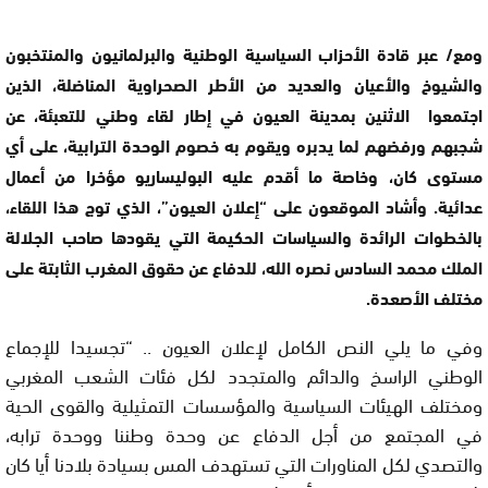
ومع/ عبر قادة الأحزاب السياسية الوطنية والبرلمانيون والمنتخبون
والشيوخ والأعيان والعديد من الأطر الصحراوية المناضلة، الذين
اجتمعوا الاثنين بمدينة العيون في إطار لقاء وطني للتعبئة، عن
شجبهم ورفضهم لما يدبره ويقوم به خصوم الوحدة الترابية، على أي
مستوى كان، وخاصة ما أقدم عليه البوليساريو مؤخرا من أعمال
عدائية. وأشاد الموقعون على “إعلان العيون”، الذي توج هذا اللقاء،
بالخطوات الرائدة والسياسات الحكيمة التي يقودها صاحب الجلالة
الملك محمد السادس نصره الله، للدفاع عن حقوق المغرب الثابتة على
مختلف الأصعدة.
وفي ما يلي النص الكامل لإعلان العيون .. “تجسيدا للإجماع
الوطني الراسخ والدائم والمتجدد لكل فئات الشعب المغربي
ومختلف الهيئات السياسية والمؤسسات التمثيلية والقوى الحية
في المجتمع من أجل الدفاع عن وحدة وطننا ووحدة ترابه،
والتصدي لكل المناورات التي تستهدف المس بسيادة بلادنا أيا كان