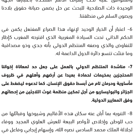
الوحيدة ذات الصلاحية للبحث عن حل يضمن صيانة حقوق بلادنا
ويصون السلم في منطقتنا.
6- اعتبار أن الخيار الوحيد لإنهاء هذا الصراع المفتعل يكمن في
الحكم الذاتي تحت السيادة المغربية الذي اقترحه المغرب كإطار
للتفاوض والذي وصفه المنتظم الدولي بأنه جدي وذو مصداقية
وما فتئت تتسع دائرة الدول الداعمة له.
7- مناشدة المنتظم الدولي بالعمل على جعل حد لمعاناة إخواننا
المحتجزين بمخيمات لحمادة بعيدا عن أرضهم وأهلهم في ظروف
مأساوية وحرمان تام من أبسط حقوق الإنسان، كما تدعوه ليضغط على
الجزائر والبوليساريو من أجل تمكين منظمة غوث اللاجئين من إحصائهم
وفق المعايير الدولية.
8- التنويه بما أبان عنه سكان هذه الأقاليم وشيوخها وقبائلها من
حب للوطن وإخلاص لأواصر البيعة للعرش العلوي المجيد ووفاء
لجلالة الملك محمد السادس نصره الله، وإسهام إيجابي وفاعل في