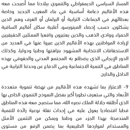
المسار السياسي الديمقراطي والتنموي ببلادنا مما أصبحت معه
هذه الأقاليم دعامة أساسية في بناء المغرب الجديد وخاصة
بعطائهم في الجماعات الترابية أو البرلمان أو الغرف وهم الذين
يشكلون، حسب إحصاء المينورسو، أغلبية سكان أقاليم الساقية
الحمراء ووادي الذهب والذين يعتبرون واقعيا الممثلين الحقيقيين
لإرادة المواطنين بهذه الأقاليم الذين عبروا عنها في العديد من
الاستحقاقات الانتخابية المشهود بنزاهتها وطنيا ودوليا، وكذلك
الدور الإيجابي الذي يضطلع به المجتمع المدني والحقوقي بهذه
المناطق في التنمية الاجتماعية وفي الدفاع عن وحدتنا الترابية في
الداخل والخارج.
9- الاعتزاز بما تشهده هذه الأقاليم من نهضة تنموية متعددة
الأبعاد والتي ستعرف تطورا أكبر بفضل النموذج التنموي الخاص بها
الذي أطلقه جلالة الملك نصره الله، مما ستصبح معه هذه المناطق
قطبا اقتصاديا يعول عليه في إحداث نقلة نوعية رائدة للتنمية
المندمجة بهذا الجزء من وطننا ويمكن من التثمين الأمثل
والمستدام لمواردها الطبيعية بما يضمن الرفع من مستوى