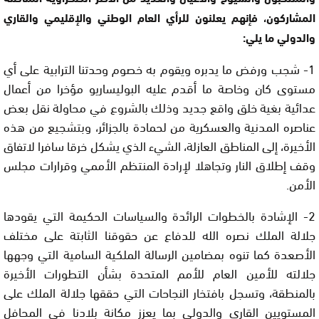
المشاركون، فإنهم يعلنون للرأي العام الوطني والإقليمي والقاري
والدولي ما يلي:
1- شجب ورفض ما يدبره ويقوم به خصوم وحدتنا الترابية على أي
مستوى كان وخاصة ما أقدم عليه البوليساريو مؤخرا من أعمال
عدائية بغية خلق واقع جديد وذلك بالشروع في محاولة نقل بعض
عناصره المدنية والعسكرية من لحمادة بالجزائر، وبتشجيع من هذه
الأخيرة، إلى المناطق العازلة، الشيء الذي يشكل خرقا سافرا لاتفاق
وقف إطلاق النار وتجاهلا لإرادة المنتظم الأممي وقرارات مجلس
الأمن.
2- الإشادة بالخطوات الرائدة والسياسات الحكيمة التي يقودها
جلالة الملك نصره الله للدفاع عن حقوقنا الثابتة على مختلف
الأصعدة كما تنوه بمضامين الرسالة الملكية السامية التي وجهها
جلالته للأمين العام للأمم المتحدة بشأن التطورات الأخيرة
بالمنطقة، وتسجل بافتخار النجاحات التي حققها جلالة الملك على
المستويين القاري والدولي بما يعزز مكانة بلادنا في المحافل