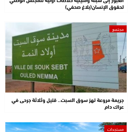
لحقوق الإنسان(بلاغ صحفي)
مجتمع
جريمة مروعة تهز سوق السبت.. قتيل وثلاثة جرحى في
عراك دام
مستجدات