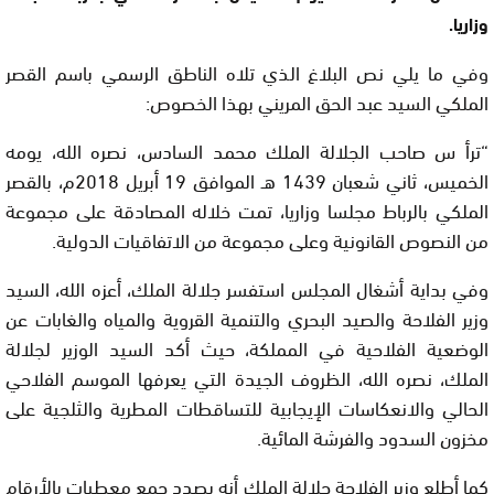
وزاريا.
وفي ما يلي نص البلاغ الذي تلاه الناطق الرسمي باسم القصر
الملكي السيد عبد الحق المريني بهذا الخصوص:
“ترأ س صاحب الجلالة الملك محمد السادس، نصره الله، يومه
الخميس، ثاني شعبان 1439 هـ الموافق 19 أبريل 2018م، بالقصر
الملكي بالرباط مجلسا وزاريا، تمت خلاله المصادقة على مجموعة
من النصوص القانونية وعلى مجموعة من الاتفاقيات الدولية.
وفي بداية أشغال المجلس استفسر جلالة الملك، أعزه الله، السيد
وزير الفلاحة والصيد البحري والتنمية القروية والمياه والغابات عن
الوضعية الفلاحية في المملكة، حيث أكد السيد الوزير لجلالة
الملك، نصره الله، الظروف الجيدة التي يعرفها الموسم الفلاحي
الحالي والانعكاسات الإيجابية للتساقطات المطرية والثلجية على
مخزون السدود والفرشة المائية.
كما أطلع وزير الفلاحة جلالة الملك أنه بصدد جمع معطيات بالأرقام