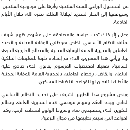
عن المحصول الزراعي للسنة الفلاحية وأثرها على مردودية الفلاحين،
وسيرفعها إلى النظر السديد لجلالة الملك، نصره الله، خلال الأيام
القادمة.
وعلى إثر ذلك تمت دراسة والمصادقة على مشروع ظهير شريف
بمثابة النظام الأساسي الخاص بموظفي الوقاية المدنية والأطباء
العاملين بالمديرية العامة للوقاية المدنية والمصالح الخارجية التابعة
لها. ويأتي هذا المشروع، الذي تم إعداده طبقا للتعليمات الملكية
السامية، تفعيلا لمقتضيات المرسوم بقانون الذي صادق عليه
البرلمان، والقاضي بإخضاع العاملين بالمديرية العامة للوقاية المدنية
والأطباء التابعين لها لقواعد الانضباط العسكري.
وينص مشروع هذا الظهير الشريف على تحديد النظام الأساسي
الخاص بهذه الفئة، ومهام موظفي هذه المديرية العامة، ونظام
التكوين الذي يستفيدون منه، وشروط الولوج لمختلف الرتب، وكذا
القواعد التي سيتم تطبيقها في مجال الترقية.
كما ينص على حقوق وواجبات الموظفين العاملين بهذه المديرية