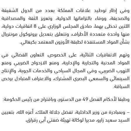
وفي إطار توطيد علاقات المملكة بعدد من الدول الشقيقة
والصديقة، ووفاء بالتزاماتها الدولية، وتعزيز الثقة والمصداقية
اللتين تحظى بهما، صادق المجلس الوزاري على 8 اتفاقيات دولية،
منها واحدة متعددة الأطراف، وتتعلق بتعديل بروتوكول مونتريال
بشأن المواد المستنفذة لطبقة الأوزون المعتمد بكيغالي.
وتهم الاتفاقيات الثنائية، على الخصوص، التعاون القضائي في
المواد المدنية والتجارية والإدارية، ومنع الازدواج الضريبي ومنع
التهرب الضريبي، وفي المجال السياحي والخدمات الجوية، والإنتاج
السينمائي والسمعي البصري المشترك، والاعتراف المتبادل برخص
السياقة.
وطبقا لأحكام الفصل 49 من الدستور، وباقتراح من رئيس الحكومة:
– وبمبادرة من وزير الداخلية، تفضل جلالة الملك، أعزه الله، بتعيين
السيد سعيد زارو، مديرا لوكالة تهيئة ضفتي أبي رقراق،