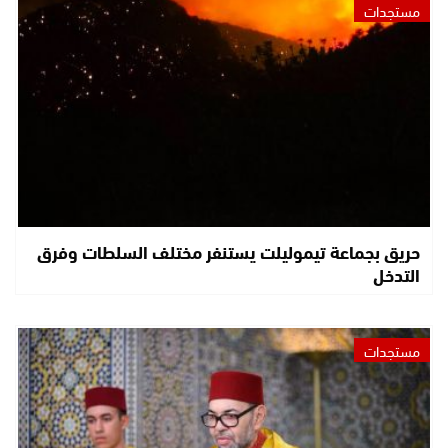
مستجدات
حريق بجماعة تيموليلت يستنفر مختلف السلطات وفرق
التدخل
مستجدات