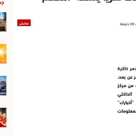
جد
تعايش
ر ذاكرة
 عن بعد،
 من مركز
الداخلي
“أخبارك”
لمعلومات