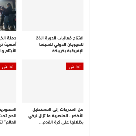
افتتاح فعاليات الدورة الـ26
حملة الخي
للمهرجان الدولي للسينما
أمسية ترف
الإفريقية بخريبكة
الأيتام و
تعايش
تعايش
من المدرجات إلى المستطيل
السعودية
الأخضر.. العنصرية ما تزال ترخي
الحج تحت
بظلالها على كرة القدم…
العالم” ل