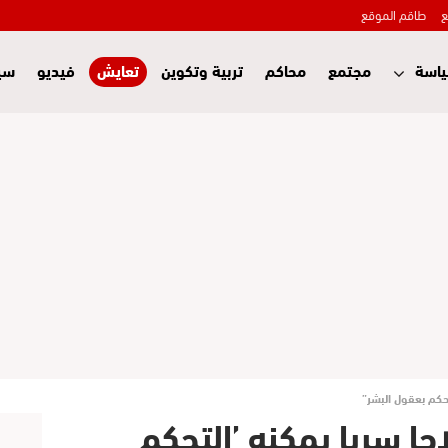
ع
طاقم الموقع
اسة
مجتمع
محاكم
تربية وتكوين
تعايش
فيديو
سي
حكم بعقول البشر”
ا سريا يمكنه ’التحكم