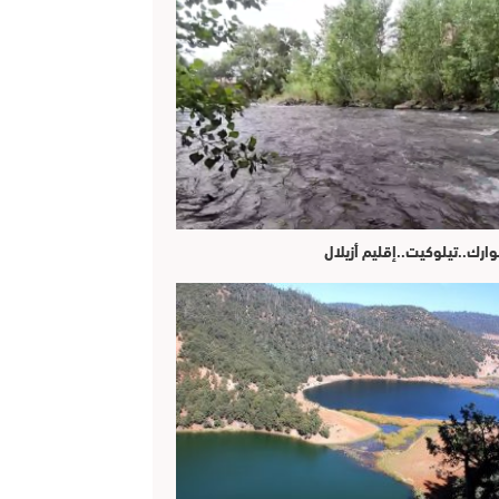
وارك..تيلوكيت..إقليم أزيلال