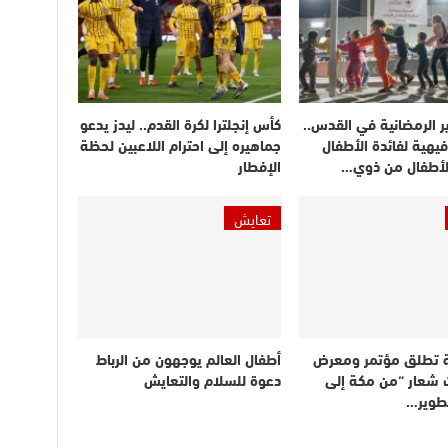
ر الرمضانية في القدس..
كأس إنجلترا لكرة القدم.. ليدز يدعو
يهية لفائدة الأطفال
جماهيره إلى احترام اللاعبين لحظة
الأطفال من ذوي…
الإفطار
تعايش
 تطلق مؤتمر ومعرض
أطفال العالم يوجهون من الرباط
 شعار “من مكة إلى
دعوة للسلام والتعايش
تطوير…