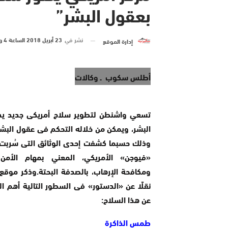
بعقول البشر”
نشر في
23 أبريل 2018 الساعة 4 و 00 دقيقة
إدارة الموقع
أطلس سكوب ـ وكالات
تسعي واشنطن لتطوير سلاح أمريكى جديد يدم
البشر، ويمكن من خلاله التحكم فى عقول البشر
وذلك حسبما كشفت إحدى الوثائق التى سُربت
«فيوجن» الأمريكي، المعني بمهام الأمن 
ومكافحة الإرهاب، بالصدفة البحتة.وذكر موقع 
نقلًا عن «الدستور» فى السطور التالية أهم ا
عن هذا السلاح:
طمس الذاكرة