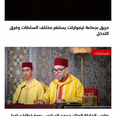
حريق بجماعة تيموليلت يستنفر مختلف السلطات وفرق
التدخل
مستجدات
صاحب الجلالة الملك محمد السادس يوجه خطابا ساميا