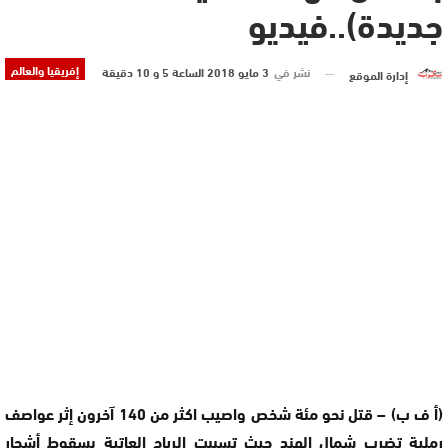
جديدة)..فيديو
إفريقيا والعالم
نشر في
3 مايو 2018 الساعة 5 و 10 دقيقة
إدارة الموقع
(أ ف ب) – قتل نحو مئة شخص واصيب اكثر من 140 آخرون إثر عواصف
رملية تضرب شمال الهند حيث تسببت الرياح العاتية بسقوط أشجار