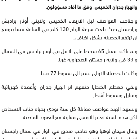
وانهيار جدران الخميس، وفق ما أفاد مسؤولون.
واجتاحت العواصف ليل الاربعاء الخميس ولايتي أوتار براديش
وراجستان حيث بلغت سرعة الرياح 130 كلم في الساعة فيما يتوقع
ان ترتفع الحصيلة بشكل اضافي.
وتم تأكيد مقتل 65 شخصا على الاقل في أوتار براديش في الشمال
و 33 في ولاية راجستان الصحراوية غربا.
وكانت الحصيلة الاولى تشير الى سقوط 77 قتيلا.
ولقي معظم الضحايا حتفهم اثر انهيار جدران وأعمدة كهربائية
ومنازل وسقوط أشجار.
وتشهد الهند عواصف مماثلة كل سنة تودي بحياة مئات الاشخاص
لكن هذه السنة تعتبر الاقسى مقارنة مع العقود الماضية.
وقال شيفان لوهيا وهو صاحب فندق في الوار في شمال راجستان
انه اضطر لترك سيارته في الطريق والركض للاحتماء بسبب سرعة