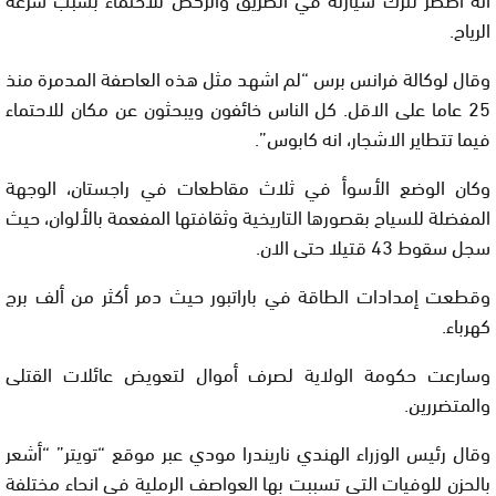
الرياح.
وقال لوكالة فرانس برس “لم اشهد مثل هذه العاصفة المدمرة منذ
25 عاما على الاقل. كل الناس خائفون ويبحثون عن مكان للاحتماء
فيما تتطاير الاشجار، انه كابوس”.
وكان الوضع الأسوأ في ثلاث مقاطعات في راجستان، الوجهة
المفضلة للسياح بقصورها التاريخية وثقافتها المفعمة بالألوان، حيث
سجل سقوط 43 قتيلا حتى الان.
وقطعت إمدادات الطاقة في باراتبور حيث دمر أكثر من ألف برج
كهرباء.
وسارعت حكومة الولاية لصرف أموال لتعويض عائلات القتلى
والمتضررين.
وقال رئيس الوزراء الهندي ناريندرا مودي عبر موقع “تويتر” “أشعر
بالحزن للوفيات التي تسببت بها العواصف الرملية في انحاء مختلفة