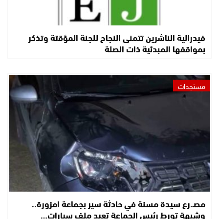
فيدرالية الناشرين تتمنى النجاح للجنة المؤقتة وتذكر
بمواقفها المبدئية ذات الصلة
مستجدات
مصـ.رع سيدة مسنة في حادثة سير بجماعة امزورة..
وشبهة تورط رئيس الجماعة تعيد ملف سيارات…