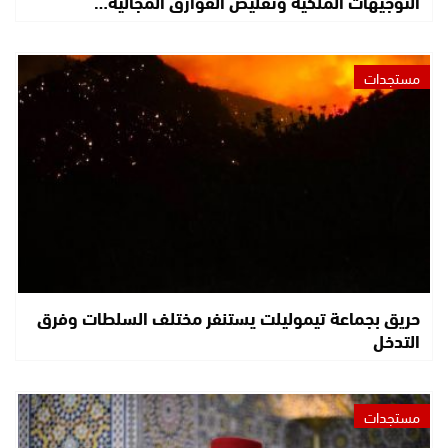
التوجيهات الملكية وتقليص الفوارق المجالية…
مستجدات
حريق بجماعة تيموليلت يستنفر مختلف السلطات وفرق
التدخل
مستجدات