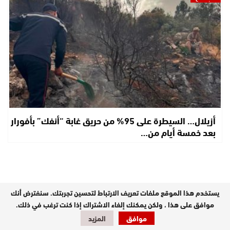
أزيلال… السيطرة على 95% من حريق غابة “أنفك” بأفورار
بعد خمسة أيام من…
يستخدم هذا الموقع ملفات تعريف الارتباط لتحسين تجربتك. سنفترض أنك
موافق على هذا ، ولكن يمكنك إلغاء الاشتراك إذا كنت ترغب في ذلك.
موافق
المزيد