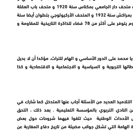
سنوات تأسيسها كمتحف البطحاء سنة 1915 و متحف دار الجامعي بمكناس سنة 1920 و متحف باب العقلة
بتطوان سنة 1929 ، ثم متحف دار السي سعيد بمراكش سنة 1932 و المتحف الأركيولوجي بتطوان أيضا سنة
1939 . و أشار في الأخير إلى كون المغرب اليوم يتوفر على أكثر من 78 فضاء للذاكرة التاريخية للمقاومة و
ا محمد على الدور الأساسي و الهام للتراث، مؤكدا أن لا بديل
ها التربوية و السياسية و الاجتماعية و الاقتصادية و كذا
لتلاميذ العديد من الأسئلة أجاب عنها المتدخل كما شارك في
 النادي التربوي بالمؤسسة التعليمية . بعد ذلك ، التحق
واق الأحداث الوطنية حيث تلقوا فيهما شروحات حول بعض
الهامة التي تشكل جوانب مضيئة من تاريخ دفاع المغاربة عن