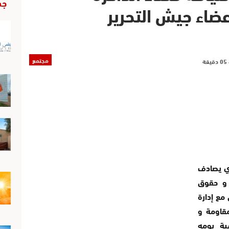
جد
عضاء جيش التحرير
مجتمع
ذي يصادف
 و حقوق
 مع إدارة
مقاومة و
شية يومه