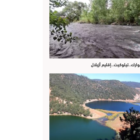
وارك..تيلوكيت..إقليم أزيلال