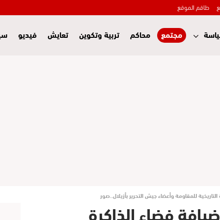
ع
طاقم الموقع
اسة
مجتمع
محاكم
تربية وتكوين
تعايش
فيديو
سي
لتاريخية للمقاومة وأعضاء جيش التحرير بأزيلال..صور
ضيافة فضاء الذاكرة