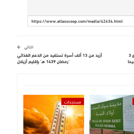
التالي
الانتخابات الخاصة بالمجلس الوطني للصحافة : إيداع 3
أزيد من 13 ألف أسرة تستفيد من الدعم الغذائي
ين المهنيين و13 ترشيحا
’رمضان 1439 هـ’ بإقليم أزيلال
مستجدات