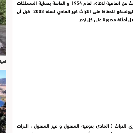
و ختم المتدخل المحور الأول من العرض بالحديث عن اتفاقية لاهاي لعام 1954 و الخاصة بحماية الممتلكات
الثقافية في حالة النزاع المسلح ، ثم اتفاقية اليونسكو للحفاظ على التراث غير المادي لسنة 2003 قبل أن
لال أمثلة مصورة على كل نوع.
امين
ى للتراث ( المادي بنوعيه المنقول و غير المنقول ، التراث