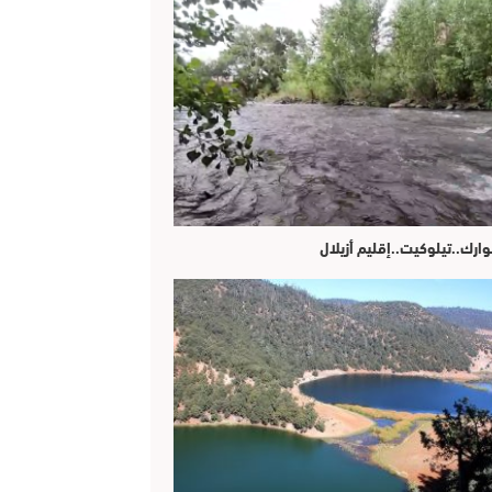
وارك..تيلوكيت..إقليم أزيلال