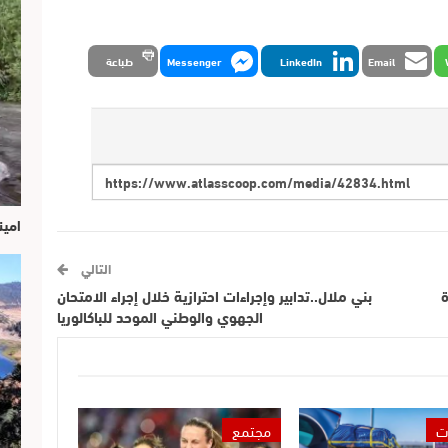
Email
LinkedIn
Messenger
طباعة
امين
التالي
ة
بني ملال..تدابير وإجراءات احترازية خلال إجراء الامتحان
الجهوي والوطني الموحد للباكالوريا
ت
مجتمع