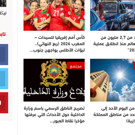
تيڭل
تاب
دخول أزيد من 2,7 مليون من
كأس أمم إفريقيا للسيدات –
عالم منذ انطلاق عملية
المغرب 2026 (ربع النهائي)..
لبؤات الأطلس يواجهن جنوب…
مجتمع
ن اليوم الأحد إلى
تصريح الناطق الرسمي باسم وزارة
بعدد من مناطق المملكة
الداخلية حول الأحداث التي عرفتها
رية)
مؤخرا نقاط العبور…