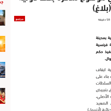
جد
بلاغ)
مجتمع
ة بمدينة
 فرنسية
فيذ حكم
ال.
ة ايقاف
ر 30 سنة، جاءت بناء على
لسلطات
ق بتبييض
الأصلي،
 الصعيد
ئية (أنتربول).