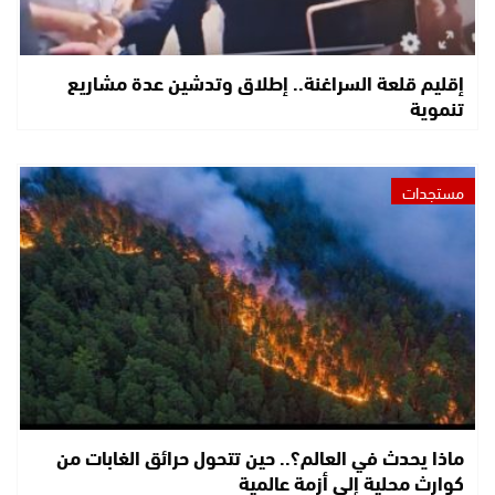
إقليم قلعة السراغنة.. إطلاق وتدشين عدة مشاريع
تنموية
مستجدات
ماذا يحدث في العالم؟.. حين تتحول حرائق الغابات من
كوارث محلية إلى أزمة عالمية