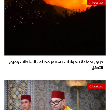
مستجدات
حريق بجماعة تيموليلت يستنفر مختلف السلطات وفرق
التدخل
مستجدات