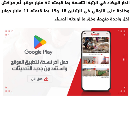
الدار البيضاء في الرتبة التاسعة بما قيمته 42 مليار دولار، ثم مراكش
وطنجة على التوالي في الرتبتين 18 و19 بما قيمته 11 مليار دولار
لكل واحدة منهما، وفق ما اوردته المساء.