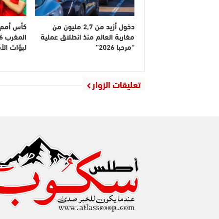
دخول أزيد من 2,7 مليون من
كأس أمم إ
مغاربة العالم منذ انطلاق عملية
“مرحبا 2026”
لبؤات ال
تعليقات الزوار