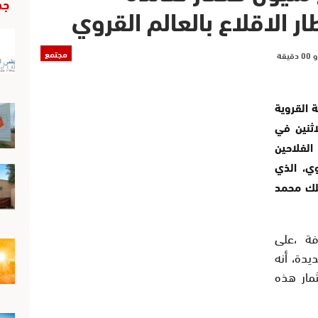
جد
ر الاقلاع بالعالم القروي
مجتمع
ة القروية
اثنين في
الفلاحين
وي، الذي
ملك محمد
ة ،على
 بالجديدة، أنه
مار هذه