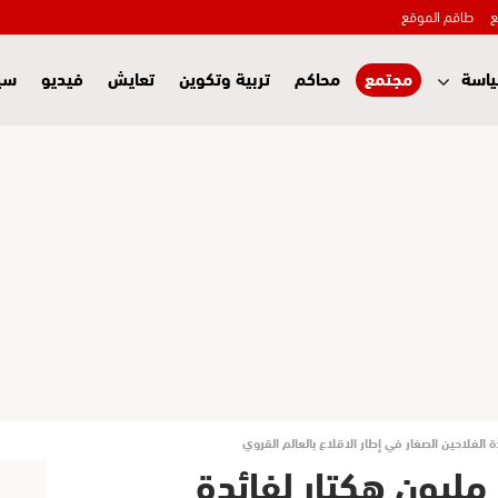
ع
طاقم الموقع
اسة
مجتمع
محاكم
تربية وتكوين
تعايش
فيديو
سي
الفلاحين الصغار في إطار الاقلاع بالعالم القروي
مليون هكتار لفائدة