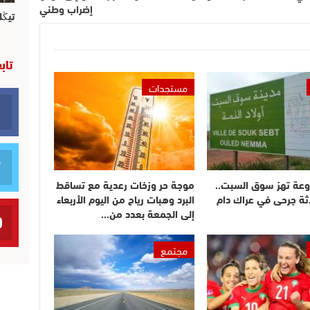
إضراب وطني
تيڭل
تاب
مستجدات
وعة تهز سوق السبت..
موجة حر وزخات رعدية مع تساقط
ثة جرحى في عراك دام
البرد وهبات رياح من اليوم الأربعاء
إلى الجمعة بعدد من…
مجتمع