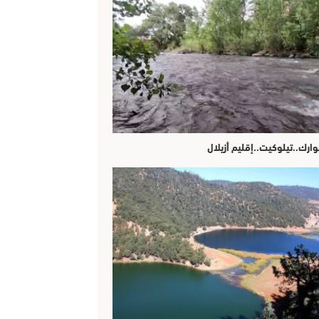
وارك..تيلوكيت..إقليم أزيلال