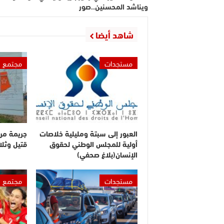
ويناشد المحسنين..صور
شاهد أيضا
مستجدات
مجتمع
العبور إلى سبتة ومليلية خلاصات
جريمة مر
أولية للمجلس الوطني لحقوق
قتيل وثلا
الإنسان(بلاغ صحفي)
مستجدات
مجتمع