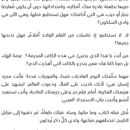
صريعا بطعنة غادرة منكَ..أفكاره، وامتداداتها، دون أن يكون مُعارضا
بتيار أو حزب، هي التي أخافتك؛ فهل تستطيع قتلها، وهي الآن في
وادي السلكون؟.
لا. لا تستطيع؛ إذ تناسلت من القلم الواحد أقلامٌ، فهل تذبحها
جميعا؟.
من أنت يا هذا الذي يختبئ في هذه الكاف المجرمة؟. عرفنا الهاء،
بل صرنا كلنا هاء؛ فمن يتذرع بالكاف التي أهدَرت الدم؟.
مهما حصَّنتك اليوم العاديات ضبحا، والموريات قدحا؛ فأنت مجرد
إنسان غبي؛ لأنك ناديت على الملأ، ودعوت العالم، ليشهد على
هزيمتك الفكرية، أمام قلم حر، وعلى جريمتك المادية، وأنت تستعيد
أبشع وأخبث بناتِ الاستبداد العربي.
قُتل قبله كتاب، وما ماتوا، وساد قبلك طغاةٌ، ثم ذهبوا إلى مزابل
التاريخ، تتخطفهم ضباعها؛ ولدى كلِّ ذكر يُرذلون.