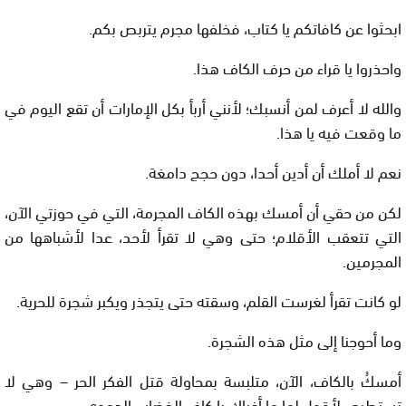
ابحثوا عن كافاتكم يا كتاب، فخلفها مجرم يتربص بكم.
واحذروا يا قراء من حرف الكاف هذا.
والله لا أعرف لمن أنسبك؛ لأنني أربأ بكل الإمارات أن تقع اليوم في
ما وقعت فيه يا هذا.
نعم لا أملك أن أدين أحدا، دون حجج دامغة.
لكن من حقي أن أمسك بهذه الكاف المجرمة، التي في حوزتي الآن،
التي تتعقب الأقلام؛ حتى وهي لا تقرأ لأحد، عدا لأشباهها من
المجرمين.
لو كانت تقرأ لغرست القلم، وسقته حتى يتجذر ويكبر شجرة للحرية.
وما أحوجنا إلى مثل هذه الشجرة.
أمسكُ بالكاف، الآن، متلبسة بمحاولة قتل الفكر الحر – وهي لا
تستطيع- لأقول لها ما أغباكِ يا كاف الخِضاب الدموي.