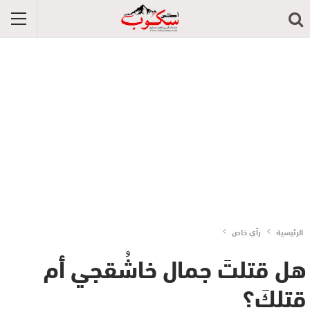
الرئيسية
رأي خاص
هل قتلتَ جمال خاشُقجي أم
قتلكَ؟