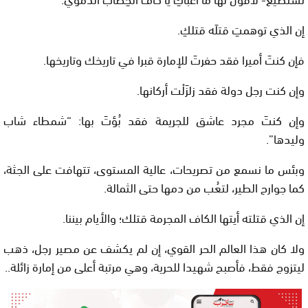
إن الذي توهمتِ قتلَه قتلكِ.
فإن كنتَ أميرا فقد حفرتَ للإمارة قبرا في تاريخك وتاريخها.
وإن كنت رجل دولة فقد زلزَلْت أركانها.
وإن كنتَ مجرد عاشق للجريمة فقد بُؤتَ بها: “شمطاء شاب
وليدها”.
وبئس ما نسمع من تصريحات، عالية المستوى، تتهافت على الجثة،
كما جوارح الطير، لتعُب من دمها حتى الثمالة.
إن الذي قتلته أيتها الكاف المجرمة قتلك؛ والأيام بيننا.
ولا كان هذا العالم الحر القوي، إن لم يكشف عن مصير رجل، ذهب
ليتزوج فقط، فأصبح شهيدا للحرية، وهي مرتبة أعلى من إمارة زائلة..