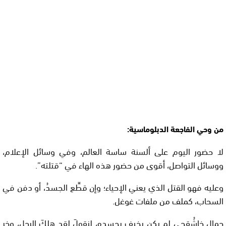
من وحي الفاجعة الدبلوماسية:
لا حضور اليوم على ألسنة ساسة العالم، وفي وسائل الإعلام،
ووسائل التواصل، أقوى من حضور هذه الهاء في “قتلته”.
وعليه فهو القتل الذي يعني الإحياء؛ وإن قطِّع الجسدُ، أو دفن في
السحاب، كملف من ملفات غوغل.
جمال خاشُقجي لم يكن يخيف بجسده، لنقولَ لقد هلكَ الرجل، وخر