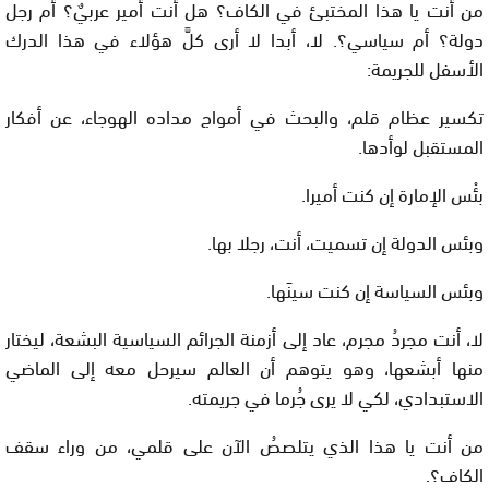
من أنت يا هذا المختبئ في الكاف؟ هل أنت أمير عربيٌ؟ أم رجل
دولة؟ أم سياسي؟. لا، أبدا لا أرى كلَّ هؤلاء في هذا الدرك
الأسفل للجريمة:
تكسير عظام قلم، والبحث في أمواج مداده الهوجاء، عن أفكار
المستقبل لوأدها.
بئْس الإمارة إن كنت أميرا.
وبئس الدولة إن تسميت، أنت، رجلا بها.
وبئس السياسة إن كنت سينَها.
لا، أنت مجردُ مجرم، عاد إلى أزمنة الجرائم السياسية البشعة، ليختار
منها أبشعها، وهو يتوهم أن العالم سيرحل معه إلى الماضي
الاستبدادي، لكي لا يرى جُرما في جريمته.
من أنت يا هذا الذي يتلصصُ الآن على قلمي، من وراء سقف
الكاف؟.