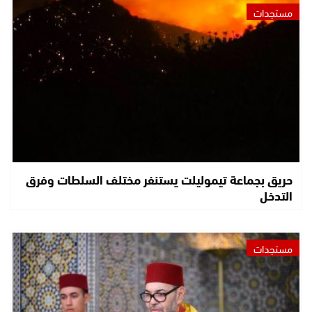
مستجدات
حريق بجماعة تيموليلت يستنفر مختلف السلطات وفرق
التدخل
مستجدات